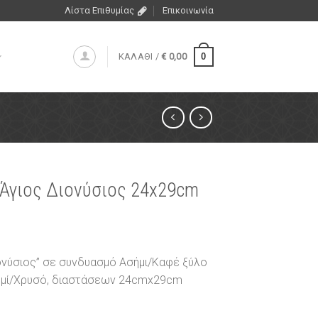
Λίστα Επιθυμίας
Επικοινωνία
0
ΚΑΛΑΘΙ /
€
0,00
 Άγιος Διονύσιος 24x29cm
ιονύσιος” σε συνδυασμό Ασήμι/Καφέ ξύλο
ημί/Χρυσό, διαστάσεων 24cmx29cm