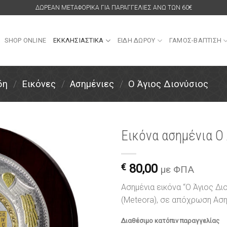
ΔΩΡΕΑΝ ΜΕΤΑΦΟΡΙΚΑ ΓΙΑ ΠΑΡΑΓΓΕΛΙΕΣ ΑΝΩ ΤΩΝ 60€
SHOP ONLINE
ΕΚΚΛΗΣΙΑΣΤΙΚΑ
ΕΙΔΗ ΔΩΡΟΥ
ΓΑΜΟΣ-ΒΑΠΤΙΣΗ
δη
/
Εικόνες
/
Ασημένιες
/
Ο Άγιος Διονύσιος
Εικόνα ασημένια Ο
Πρόσθήκη
στην
€
80,00
με ΦΠΑ
λίστα
επιθυμιών
Ασημένια εικόνα “Ο Άγιος Δ
(Meteora), σε απόχρωση Ασ
Διαθέσιμο κατόπιν παραγγελίας