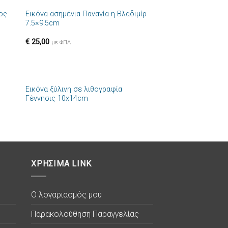
ιος
Εικόνα ασημένια Παναγία η Βλαδιμίρ
ήκη
Πρόσθήκη
7.5×9.5cm
στα
στην λίστα
ιών
επιθυμιών
€
25,00
με ΦΠΑ
+
Εικόνα ξύλινη σε λιθογραφία
ήκη
Πρόσθήκη
Γέννησις 10x14cm
στα
στην λίστα
ιών
επιθυμιών
ΧΡΗΣΙΜΑ LINK
Ο λογαριασμός μου
Παρακολούθηση Παραγγελίας