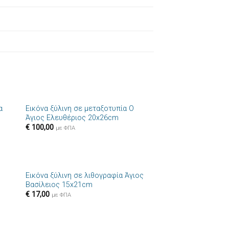
+
α
Εικόνα ξύλινη σε μεταξοτυπία Ο
ήκη
Πρόσθήκη
Άγιος Ελευθέριος 20x26cm
στα
στην λίστα
€
100,00
ιών
επιθυμιών
με ΦΠΑ
+
Εικόνα ξύλινη σε λιθογραφία Άγιος
ήκη
Πρόσθήκη
Βασίλειος 15x21cm
στα
στην λίστα
€
17,00
ιών
επιθυμιών
με ΦΠΑ
+