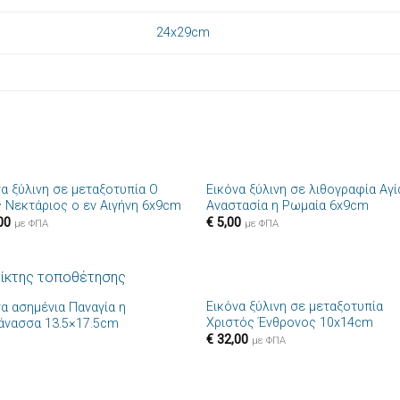
24x29cm
+
να ξύλινη σε μεταξοτυπία Ο
Εικόνα ξύλινη σε λιθογραφία Αγί
Πρόσθήκη
Πρόσθ
ς Νεκτάριος ο εν Αιγήνη 6x9cm
Αναστασία η Ρωμαία 6x9cm
στην λίστα
στην λί
00
€
5,00
επιθυμιών
επιθυμ
με ΦΠΑ
με ΦΠΑ
+
Εικόνα ξύλινη σε μεταξοτυπία
να ασημένια Παναγία η
Πρόσθήκη
Πρόσθ
Χριστός Ένθρονος 10x14cm
άνασσα 13.5×17.5cm
στην λίστα
στην λί
€
32,00
επιθυμιών
επιθυμ
με ΦΠΑ
+