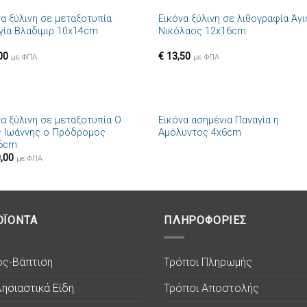
να ξύλινη σε μεταξοτυπία
Εικόνα ξύλινη σε λιθογραφία Άγ
Πρόσθήκη
Πρόσθ
γία Βλαδιμιρ 10x14cm
Νικόλαος 12x16cm
στην λίστα
στην λί
επιθυμιών
επιθυμ
00
€
13,50
με ΦΠΑ
με ΦΠΑ
+
να ξύλινη σε μεταξοτυπία Ο
Εικόνα ασημένια Παναγία η
Πρόσθήκη
Πρόσθ
ς Ιωάννης ο Πρόδρομος
Αμόλυντος 4x6cm
στην λίστα
στην λί
6cm
επιθυμιών
επιθυμ
,00
με ΦΠΑ
ΟΪΟΝΤΑ
ΠΛΗΡΟΦΟΡΙΕΣ
ος-Βάπτιση
Τρόποι Πληρωμής
ησιαστικά Είδη
Τρόποι Αποστολής