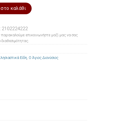
νύσιος 24x29cm ποσότητα
 στο καλάθι
: 2102224222
 παρακαλούμε επικοινωνήστε μαζί μας να σας
 διαθεσιμότητας.
λησιαστικά Είδη
,
Ο Άγιος Διονύσιος