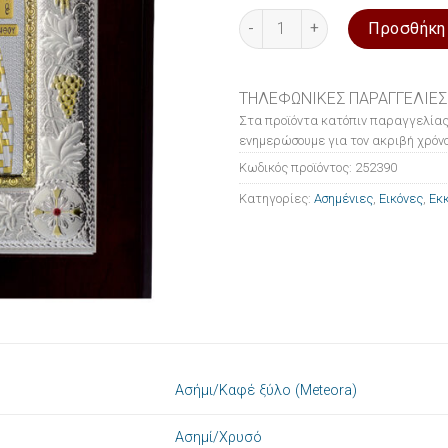
Εικόνα ασημένια Ο Άγιος Διο
Προσθήκη
ΤΗΛΕΦΩΝΙΚΕΣ ΠΑΡΑΓΓΕΛΙΕΣ
Στα προϊόντα κατόπιν παραγγελίας
ενημερώσουμε για τον ακριβή χρόνο
Κωδικός προϊόντος:
252390
Κατηγορίες:
Ασημένιες
,
Εικόνες
,
Εκκ
Ασήμι/Καφέ ξύλο (Meteora)
Ασημί/Χρυσό