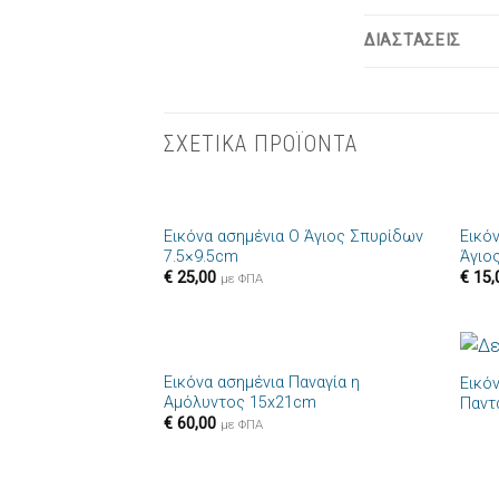
ΔΙΑΣΤΑΣΕΙΣ
ΣΧΕΤΙΚΑ ΠΡΟΪΟΝΤΑ
+
+
Εικόνα ασημένια Ο Άγιος Σπυρίδων
Εικό
Πρόσθήκη
7.5×9.5cm
Άγιο
στην λίστα
€
25,00
€
15,
επιθυμιών
με ΦΠΑ
+
+
Εικόνα ασημένια Παναγία η
Εικό
Πρόσθήκη
Αμόλυντος 15x21cm
Παντ
στην λίστα
€
60,00
επιθυμιών
με ΦΠΑ
+
+