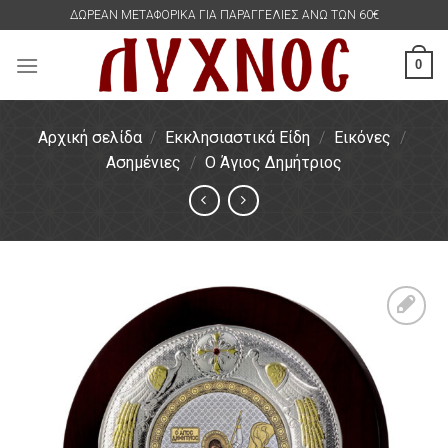
Skip
ΔΩΡΕΑΝ ΜΕΤΑΦΟΡΙΚΑ ΓΙΑ ΠΑΡΑΓΓΕΛΙΕΣ ΑΝΩ ΤΩΝ 60€
to
content
0
Αρχική σελίδα
/
Εκκλησιαστικά Είδη
/
Εικόνες
/
Ασημένιες
/
Ο Άγιος Δημήτριος
Πρόσθήκη
στην
λίστα
επιθυμιών