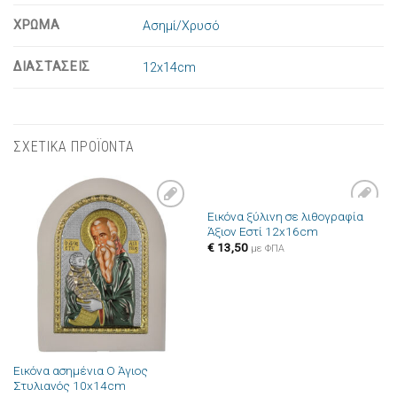
ΧΡΩΜΑ
Ασημί/Χρυσό
ΔΙΑΣΤΑΣΕΙΣ
12x14cm
ΣΧΕΤΙΚΑ ΠΡΟΪΟΝΤΑ
Εικόνα ξύλινη σε λιθογραφία
Πρόσθήκη
Πρόσθήκη
Άξιον Εστί 12x16cm
στην λίστα
στην λίστα
επιθυμιών
επιθυμιών
€
13,50
με ΦΠΑ
Εικόνα ασημένια Ο Άγιος
Στυλιανός 10x14cm