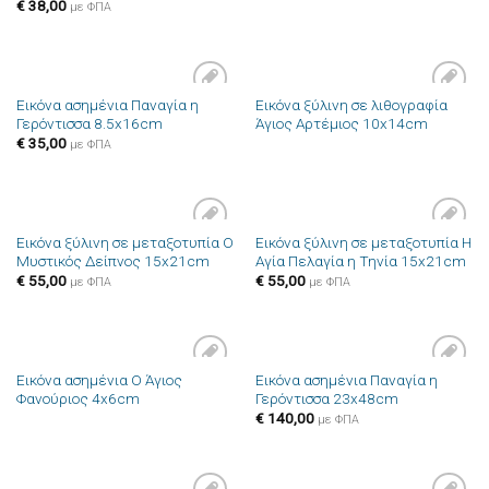
€
38,00
με ΦΠΑ
Εικόνα ασημένια Παναγία η
Εικόνα ξύλινη σε λιθογραφία
Πρόσθήκη
Πρόσθήκη
Γερόντισσα 8.5x16cm
Άγιος Αρτέμιος 10x14cm
στην λίστα
στην λίστα
επιθυμιών
επιθυμιών
€
35,00
με ΦΠΑ
Εικόνα ξύλινη σε μεταξοτυπία Ο
Εικόνα ξύλινη σε μεταξοτυπία Η
Πρόσθήκη
Πρόσθήκη
Μυστικός Δείπνος 15x21cm
Αγία Πελαγία η Τηνία 15x21cm
στην λίστα
στην λίστα
επιθυμιών
επιθυμιών
€
55,00
€
55,00
με ΦΠΑ
με ΦΠΑ
Εικόνα ασημένια Ο Άγιος
Εικόνα ασημένια Παναγία η
Πρόσθήκη
Πρόσθήκη
Φανούριος 4x6cm
Γερόντισσα 23x48cm
στην λίστα
στην λίστα
επιθυμιών
επιθυμιών
€
140,00
με ΦΠΑ