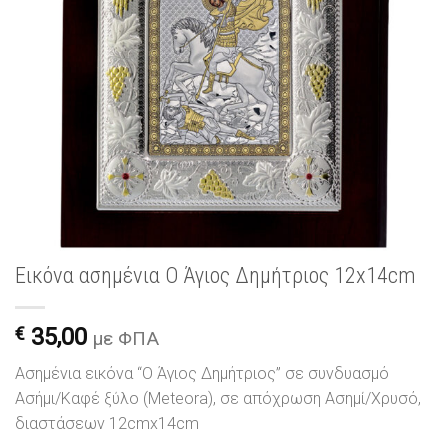
Εικόνα ασημένια Ο Άγιος Δημήτριος 12x14cm
€
35,00
με ΦΠΑ
Ασημένια εικόνα “Ο Άγιος Δημήτριος” σε συνδυασμό
Ασήμι/Καφέ ξύλο (Meteora), σε απόχρωση Ασημί/Χρυσό,
διαστάσεων 12cmx14cm