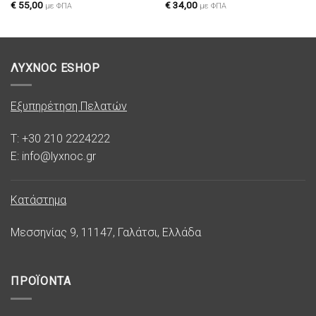
€
55,00
€
34,00
με ΦΠΑ
με ΦΠΑ
ΛΥΧΝΟC ESHOP
Εξυπηρέτηση Πελατών
T: +30 210 2224222
E: info@lyxnoc.gr
Κατάστημα
Μεσσηνίας 9, 11147, Γαλάτσι, Ελλάδα
ΠΡΟΪΟΝΤΑ