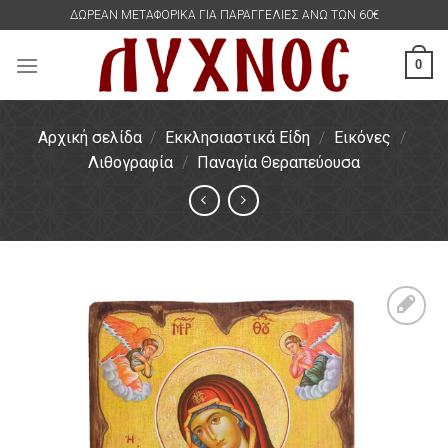
Skip
ΔΩΡΕΑΝ ΜΕΤΑΦΟΡΙΚΑ ΓΙΑ ΠΑΡΑΓΓΕΛΙΕΣ ΑΝΩ ΤΩΝ 60€
to
content
0
Αρχική σελίδα
/
Εκκλησιαστικά Είδη
/
Εικόνες
/
Λιθογραφία
/
Παναγία Θεραπεύουσα
Πρόσθήκη
στην
λίστα
επιθυμιών