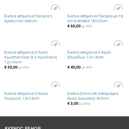
Εικόνα ασημένια Παναγία η
Εικόνα ασημένια Παναγία με τα
Πρόσθήκη
Πρόσθήκη
Αμόλυντος 4x6cm
επτά σπαθιά 18x22cm
στην λίστα
στην λίστα
επιθυμιών
επιθυμιών
€
60,00
με ΦΠΑ
Εικόνα ασημένια Ο Άγιος
Εικόνα ασημένια Ο Άγιος
Πρόσθήκη
Πρόσθήκη
Κωνσταντίνος & η Αγία Ελένη
Σπυρίδων 12x14cm
στην λίστα
στην λίστα
12x14cm
επιθυμιών
επιθυμιών
€
35,00
€
40,00
με ΦΠΑ
με ΦΠΑ
Εικόνα ασημένια Ο Άγιος
Εικόνα ξύλινη σε λιθογραφία
Πρόσθήκη
Πρόσθήκη
Γεώργιος 12x14cm
Άγιος Διονύσιος 4x5cm
στην λίστα
στην λίστα
επιθυμιών
επιθυμιών
€
3,00
με ΦΠΑ
ΛΥΧΝΟC ESHOP