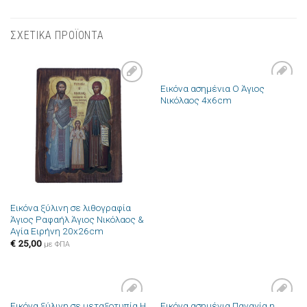
ΣΧΕΤΙΚΑ ΠΡΟΪΟΝΤΑ
Εικόνα ασημένια Ο Άγιος
Πρόσθήκη
Πρόσθήκη
Νικόλαος 4x6cm
στην λίστα
στην λίστα
επιθυμιών
επιθυμιών
Εικόνα ξύλινη σε λιθογραφία
Άγιος Ραφαήλ Άγιος Νικόλαος &
Αγία Ειρήνη 20x26cm
€
25,00
με ΦΠΑ
Εικόνα ξύλινη σε μεταξοτυπία Η
Εικόνα ασημένια Παναγία η