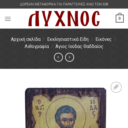
Skip
ΔΩΡΕΑΝ ΜΕΤΑΦΟΡΙΚΑ ΓΙΑ ΠΑΡΑΓΓΕΛΙΕΣ ΑΝΩ ΤΩΝ 60€
to
content
0
Αρχική σελίδα
/
Εκκλησιαστικά Είδη
/
Εικόνες
/
Λιθογραφία
/
Άγιος Ιούδας Θαδδαίος
Πρόσθήκη
στην
λίστα
επιθυμιών