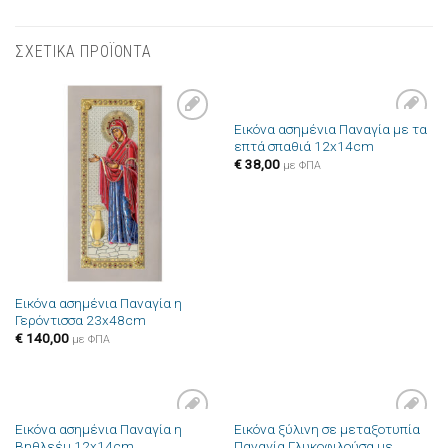
ΣΧΕΤΙΚΑ ΠΡΟΪΟΝΤΑ
Εικόνα ασημένια Παναγία με τα
Πρόσθήκη
Πρόσθήκη
επτά σπαθιά 12x14cm
στην λίστα
στην λίστα
επιθυμιών
επιθυμιών
€
38,00
με ΦΠΑ
Εικόνα ασημένια Παναγία η
Γερόντισσα 23x48cm
€
140,00
με ΦΠΑ
Εικόνα ασημένια Παναγία η
Εικόνα ξύλινη σε μεταξοτυπία
Πρόσθήκη
Πρόσθήκη
Βηθλεέμ 12x14cm
Παναγία Γλυκοφιλούσα με