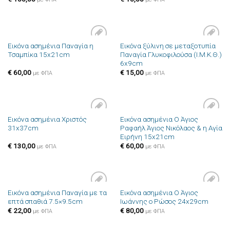
Εικόνα ασημένια Παναγία η
Εικόνα ξύλινη σε μεταξοτυπία
Πρόσθήκη
Πρόσθήκη
Τσαμπίκα 15x21cm
Παναγία Γλυκοφιλούσα (Ι.Μ.Κ.Θ.)
στην λίστα
στην λίστα
6x9cm
επιθυμιών
επιθυμιών
€
60,00
€
15,00
με ΦΠΑ
με ΦΠΑ
Εικόνα ασημένια Χριστός
Εικόνα ασημένια Ο Άγιος
Πρόσθήκη
Πρόσθήκη
31x37cm
Ραφαήλ Άγιος Νικόλαος & η Αγία
στην λίστα
στην λίστα
Ειρήνη 15x21cm
επιθυμιών
επιθυμιών
€
130,00
€
60,00
με ΦΠΑ
με ΦΠΑ
Εικόνα ασημένια Παναγία με τα
Εικόνα ασημένια Ο Άγιος
Πρόσθήκη
Πρόσθήκη
επτά σπαθιά 7.5×9.5cm
Ιωάννης ο Ρώσος 24x29cm
στην λίστα
στην λίστα
επιθυμιών
επιθυμιών
€
22,00
€
80,00
με ΦΠΑ
με ΦΠΑ