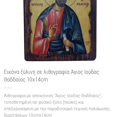
Εικόνα ξύλινη σε λιθογραφία Άγιος Ιούδας
Θαδδαίος 10x14cm
Λιθογραφία με απεικόνιση “Άγιος Ιούδας Θαδδαίος”,
τοποθετημένη σε φυσικό ξύλο (πεύκο) και
επεξεργασμένη με την παραδοσιακή τεχνική παλαίωσης,
διαστάσεων 10cmx14cm