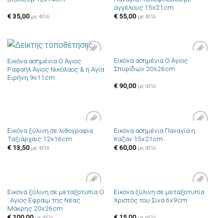
στην λίστα
στην λίστα
αγγέλους 15x21cm
επιθυμιών
επιθυμιών
€
35,00
€
55,00
με ΦΠΑ
με ΦΠΑ
Εικόνα ασημένια Ο Άγιος
Εικόνα ασημένια Ο Άγιος
Πρόσθήκη
Πρόσθήκη
Σπυρίδων 20x26cm
Ραφαήλ Άγιος Νικόλαος & η Αγία
στην λίστα
στην λίστα
επιθυμιών
επιθυμιών
Ειρήνη 9x11cm
€
90,00
με ΦΠΑ
Εικόνα ξύλινη σε λιθογραφία
Εικόνα ασημένια Παναγία η
Πρόσθήκη
Πρόσθήκη
Ταξιάρχαις 12x16cm
Καζαν 15x21cm
στην λίστα
στην λίστα
επιθυμιών
επιθυμιών
€
13,50
€
60,00
με ΦΠΑ
με ΦΠΑ
Εικόνα ξύλινη σε μεταξοτυπία Ο
Εικόνα ξύλινη σε μεταξοτυπία
Πρόσθήκη
Πρόσθήκη
¨Αγιος Εφραιμ της Νέας
Χριστός του Σινά 6x9cm
στην λίστα
στην λίστα
Μάκρης 20x26cm
επιθυμιών
επιθυμιών
€
100,00
€
15,00
με ΦΠΑ
με ΦΠΑ