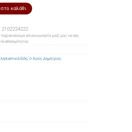
ήτριος 18x22cm ποσότητα
 στο καλάθι
: 2102224222
 παρακαλούμε επικοινωνήστε μαζί μας να σας
 διαθεσιμότητας.
λησιαστικά Είδη
,
Ο Άγιος Δημήτριος