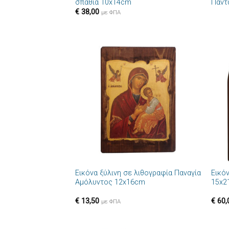
σπαθιά 10x14cm
Παντ
€
38,00
με ΦΠΑ
Πρόσθήκη
στην λίστα
επιθυμιών
+
+
Εικόνα ξύλινη σε λιθογραφία Παναγία
Εικό
Αμόλυντος 12x16cm
15x2
€
13,50
€
60,
με ΦΠΑ