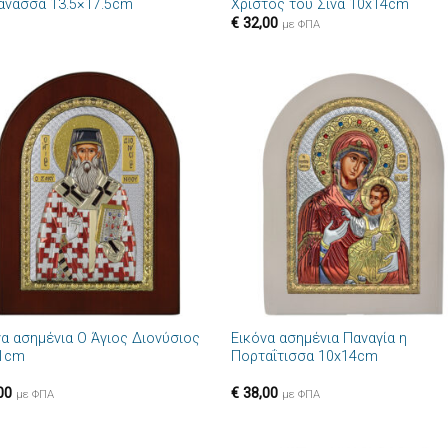
άνασσα 13.5×17.5cm
Χριστός του Σινά 10x14cm
€
32,00
με ΦΠΑ
Πρόσθήκη
Πρόσθ
στην λίστα
στην λί
επιθυμιών
επιθυμ
+
να ασημένια Ο Άγιος Διονύσιος
Εικόνα ασημένια Παναγία η
1cm
Πορταΐτισσα 10x14cm
00
€
38,00
με ΦΠΑ
με ΦΠΑ