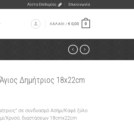
Λίστα Επιθυμίας
Επικοινωνία
0
ΚΑΛΑΘΙ /
€
0,00
 Άγιος Δημήτριος 18x22cm
ημήτριος” σε συνδυασμό Ασήμι/Καφέ ξύλο
ημί/Χρυσό, διαστάσεων 18cmx22cm