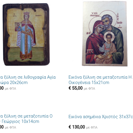
Πρόσθήκη
Πρόσθ
στην λίστα
στην λί
επιθυμιών
επιθυμ
+
α ξύλινη σε λιθογραφία Αγία
Εικόνα ξύλινη σε μεταξοτυπία Η 
ώρα 20x26cm
Οικογένεια 15x21cm
00
€
55,00
με ΦΠΑ
με ΦΠΑ
+
να ξύλινη σε μεταξοτυπία Ο
Εικόνα ασημένια Χριστός 31x37
Πρόσθήκη
Πρόσθ
ς Γεώργιος 10x14cm
στην λίστα
στην λί
00
€
130,00
επιθυμιών
επιθυμ
με ΦΠΑ
με ΦΠΑ