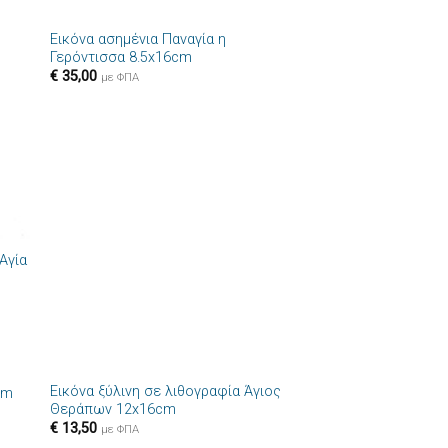
Εικόνα ασημένια Παναγία η
ήκη
Πρόσθήκη
Γερόντισσα 8.5x16cm
στα
στην λίστα
€
35,00
ιών
επιθυμιών
με ΦΠΑ
Αγία
+
Εικόνα ξύλινη σε λιθογραφία Άγιος
cm
ήκη
Πρόσθήκη
Θεράπων 12x16cm
στα
στην λίστα
€
13,50
ιών
επιθυμιών
με ΦΠΑ