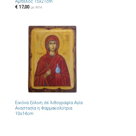
Άμπελος 15x21cm
€
17,00
με ΦΠΑ
ήκη
Πρόσθήκη
στα
στην λίστα
ιών
επιθυμιών
+
Εικόνα ξύλινη σε λιθογραφία Αγία
Αναστασία η Φαρμακολύτρια
10x14cm
+