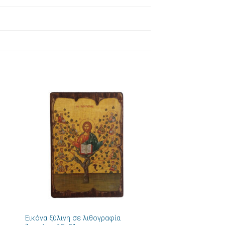
ήκη
Πρόσθήκη
στα
στην λίστα
ιών
επιθυμιών
+
Εικόνα ξύλινη σε λιθογραφία