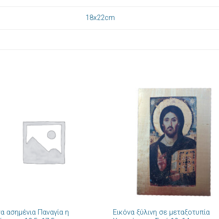
18x22cm
Πρόσθήκη
Πρόσθ
στην λίστα
στην λί
επιθυμιών
επιθυμ
+
να ασημένια Παναγία η
Εικόνα ξύλινη σε μεταξοτυπία