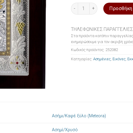
Εικόνα ασημένια Ο Άγιος Δημ
Προσθήκη
ΤΗΛΕΦΩΝΙΚΕΣ ΠΑΡΑΓΓΕΛΙΕΣ
Στα προϊόντα κατόπιν παραγγελίας
ενημερώσουμε για τον ακριβή χρόνο
Κωδικός προϊόντος:
252082
Κατηγορίες:
Ασημένιες
,
Εικόνες
,
Εκκ
Ασήμι/Καφέ ξύλο (Meteora)
Ασημί/Χρυσό