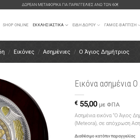
ΔΩΡΕΑΝ ΜΕΤΑΦΟΡΙΚΑ ΓΙΑ ΠΑΡΑΓΓΕΛΙΕΣ ΑΝΩ ΤΩΝ 60€
SHOP ONLINE
ΕΚΚΛΗΣΙΑΣΤΙΚΑ
ΕΙΔΗ ΔΩΡΟΥ
ΓΑΜΟΣ-ΒΑΠΤΙΣΗ
δη
/
Εικόνες
/
Ασημένιες
/
Ο Άγιος Δημήτριος
Εικόνα ασημένια Ο
Πρόσθήκη
στην
€
55,00
με ΦΠΑ
λίστα
επιθυμιών
Ασημένια εικόνα “Ο Άγιος Δ
(Meteora), σε απόχρωση Ασ
Διαθέσιμο κατόπιν παραγγελίας