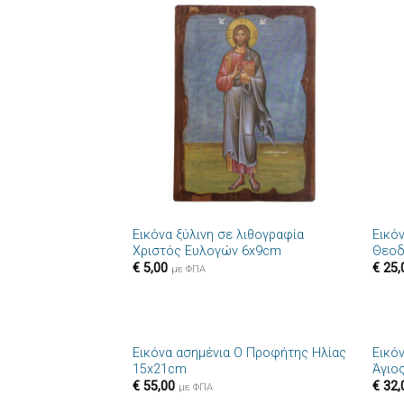
Πρόσθήκη
στην λίστα
επιθυμιών
+
+
Εικόνα ξύλινη σε λιθογραφία
Εικόν
Χριστός Ευλογών 6x9cm
Θεοδ
€
5,00
€
25,
με ΦΠΑ
+
+
Εικόνα ασημένια Ο Προφήτης Ηλίας
Εικό
Πρόσθήκη
15x21cm
Άγιο
στην λίστα
€
55,00
€
32,
επιθυμιών
με ΦΠΑ