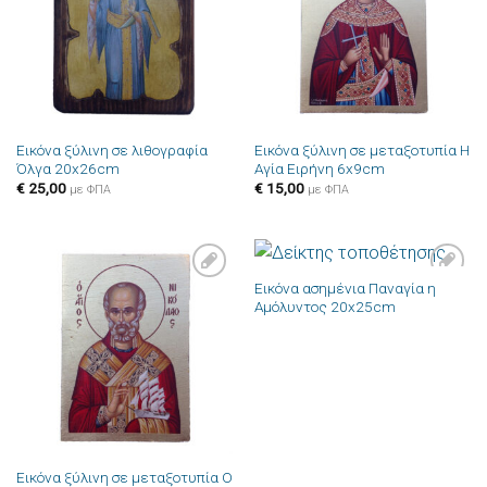
Εικόνα ξύλινη σε λιθογραφία
Εικόνα ξύλινη σε μεταξοτυπία Η
Όλγα 20x26cm
Αγία Ειρήνη 6x9cm
€
25,00
€
15,00
με ΦΠΑ
με ΦΠΑ
Εικόνα ασημένια Παναγία η
Πρόσθήκη
Πρόσθήκη
Αμόλυντος 20x25cm
στην λίστα
στην λίστα
επιθυμιών
επιθυμιών
Εικόνα ξύλινη σε μεταξοτυπία Ο