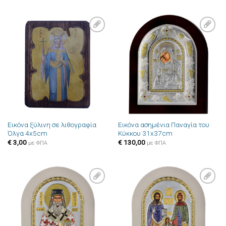
Πρόσθήκη
Πρόσθήκη
στην λίστα
στην λίστα
επιθυμιών
επιθυμιών
Εικόνα ξύλινη σε λιθογραφία
Εικόνα ασημένια Παναγία του
Όλγα 4x5cm
Κύκκου 31x37cm
€
3,00
€
130,00
με ΦΠΑ
με ΦΠΑ
Πρόσθήκη
Πρόσθήκη
στην λίστα
στην λίστα
επιθυμιών
επιθυμιών