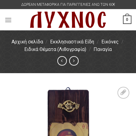
Skip
ΔΩΡΕΑΝ ΜΕΤΑΦΟΡΙΚΑ ΓΙΑ ΠΑΡΑΓΓΕΛΙΕΣ ΑΝΩ ΤΩΝ 60€
to
content
0
Αρχική σελίδα
/
Εκκλησιαστικά Είδη
/
Εικόνες
/
Ειδικά Θέματα (Λιθογραφία)
/
Παναγία
Πρόσθήκη
στην
λίστα
επιθυμιών