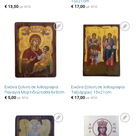
15x21cm
€
13,50
€
17,00
με ΦΠΑ
με ΦΠΑ
Πρόσθήκη
Πρόσθήκη
στην λίστα
στην λίστα
επιθυμιών
επιθυμιών
Εικόνα ξύλινη σε λιθογραφία
Εικόνα ξύλινη σε λιθογραφία
Παναγία Μυρτιδιώτισσα 6x9cm
Ταξιάρχαις 15x21cm
€
5,00
€
17,00
με ΦΠΑ
με ΦΠΑ
Πρόσθήκη
Πρόσθήκη
στην λίστα
στην λίστα
επιθυμιών
επιθυμιών