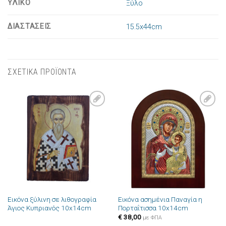
ΥΛΙΚΟ
Ξύλο
ΔΙΑΣΤΑΣΕΙΣ
15.5x44cm
ΣΧΕΤΙΚΑ ΠΡΟΪΟΝΤΑ
Πρόσθήκη
Πρόσθήκη
στην λίστα
στην λίστα
επιθυμιών
επιθυμιών
Εικόνα ξύλινη σε λιθογραφία
Εικόνα ασημένια Παναγία η
Άγιος Κυπριανός 10x14cm
Πορταΐτισσα 10x14cm
€
38,00
με ΦΠΑ