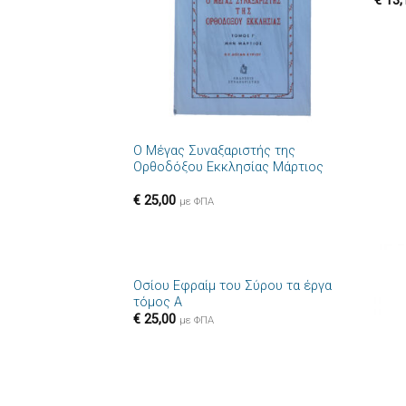
€
13,
+
Ο Μέγας Συναξαριστής της
Ορθοδόξου Εκκλησίας Μάρτιος
€
25,00
με ΦΠΑ
+
Οσίου Εφραίμ του Σύρου τα έργα
Πρόσθήκη
τόμος Α
στην λίστα
€
25,00
επιθυμιών
με ΦΠΑ