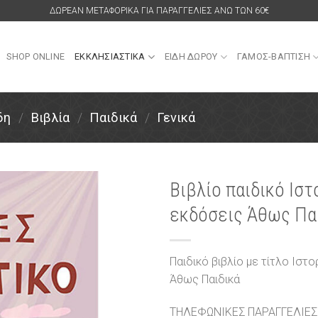
ΔΩΡΕΑΝ ΜΕΤΑΦΟΡΙΚΑ ΓΙΑ ΠΑΡΑΓΓΕΛΙΕΣ ΑΝΩ ΤΩΝ 60€
SHOP ONLINE
ΕΚΚΛΗΣΙΑΣΤΙΚΑ
ΕΙΔΗ ΔΩΡΟΥ
ΓΑΜΟΣ-ΒΑΠΤΙΣΗ
δη
/
Βιβλία
/
Παιδικά
/
Γενικά
Βιβλίο παιδικό Ιστ
εκδόσεις Άθως Πα
Πρόσθήκη
στην
λίστα
επιθυμιών
Παιδικό βιβλίο με τίτλο Ιστ
Άθως Παιδικά
ΤΗΛΕΦΩΝΙΚΕΣ ΠΑΡΑΓΓΕΛΙΕΣ