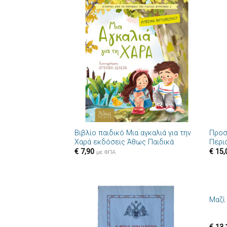
Πρόσθήκη
στην λίστα
επιθυμιών
+
+
Βιβλίο παιδικό Μια αγκαλιά για την
Προσ
Χαρά εκδόσεις Άθως Παιδικά
Περι
€
7,90
€
15,
με ΦΠΑ
+
Μαζί
Πρόσθήκη
στην λίστα
επιθυμιών