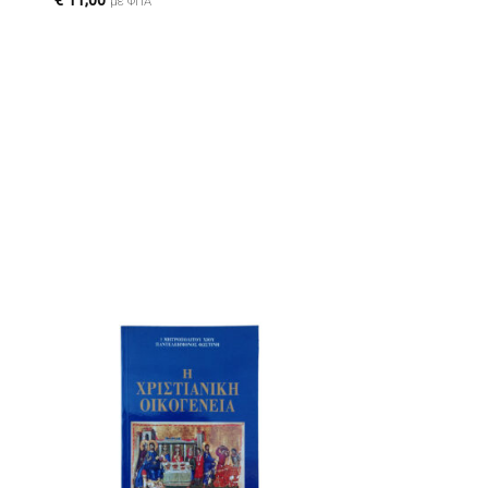
€
11,00
με ΦΠΑ
ήκη
Πρόσθήκη
στα
στην λίστα
ιών
επιθυμιών