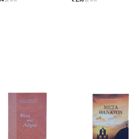
14
€
2,90
με ΦΠΑ
με ΦΠΑ
Πρόσθήκη
Πρόσθ
στην λίστα
στην λί
επιθυμιών
επιθυμ