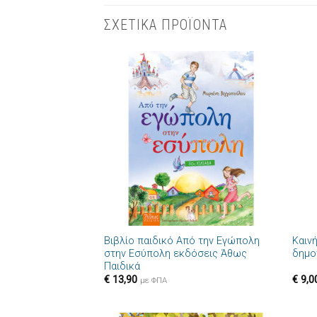
ΣΧΕΤΙΚΑ ΠΡΟΪΟΝΤΑ
Πρόσθήκη
στην λίστα
επιθυμιών
+
+
Βιβλίο παιδικό Από την Εγώπολη
Καιν
στην Εσύπολη εκδόσεις Άθως
δημο
Παιδικά
€
13,90
€
9,0
με ΦΠΑ