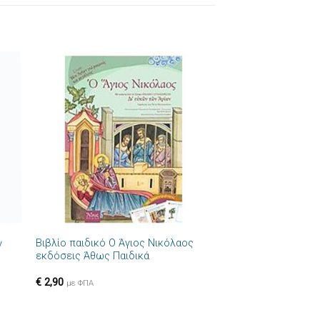
ήκη
Πρόσθήκη
στα
στην λίστα
ιών
επιθυμιών
+
Βιβλίο παιδικό Ο Άγιος Νικόλαος
ν
εκδόσεις Άθως Παιδικά
€
2,90
με ΦΠΑ