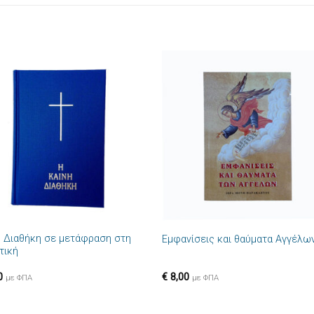
Πρόσθήκη
Πρόσθ
στην λίστα
στην λί
επιθυμιών
επιθυμ
+
ή Διαθήκη σε μετάφραση στη
Εμφανίσεις και θαύματα Αγγέλω
τική
0
€
8,00
με ΦΠΑ
με ΦΠΑ