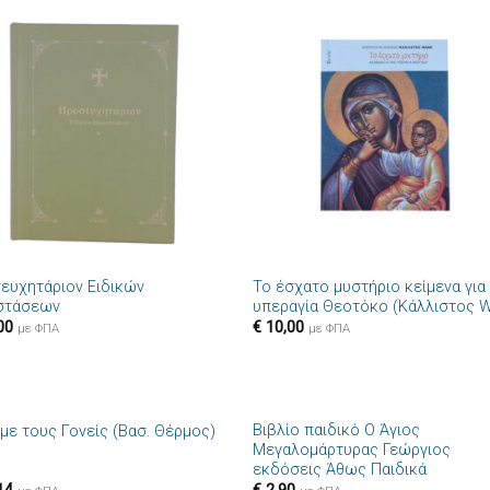
Πρόσθήκη
Πρόσθ
στην λίστα
στην λί
επιθυμιών
επιθυμ
+
ευχητάριον Ειδικών
Το έσχατο μυστήριο κείμενα για
στάσεων
υπεραγία Θεοτόκο (Κάλλιστος W
00
€
10,00
με ΦΠΑ
με ΦΠΑ
+
Βιβλίο παιδικό Ο Άγιος
 με τους Γονείς (Βασ. Θέρμος)
Πρόσθήκη
Πρόσθ
Μεγαλομάρτυρας Γεώργιος
στην λίστα
στην λί
εκδόσεις Άθως Παιδικά
επιθυμιών
επιθυμ