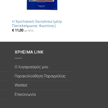
+
Η Χριστιανική Οικογένεια (μητρ.
Παντελεήμωνας Φωστίνης)
€
11,00
με ΦΠΑ
ΧΡΗΣΙΜΑ LINK
Ο λογαριασμός μου
Παρακολούθηση Παραγγελίας
Wishlist
Επικοινωνία