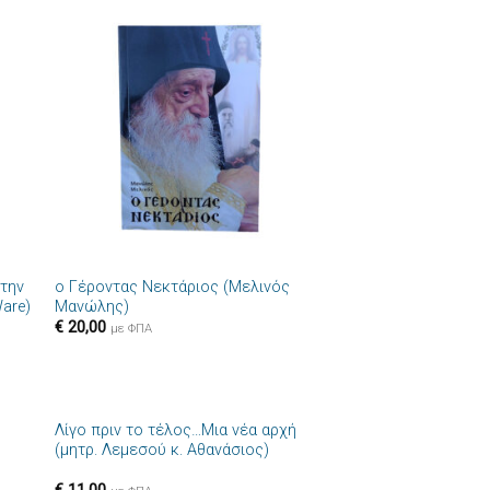
ήκη
Πρόσθήκη
στα
στην λίστα
ιών
επιθυμιών
+
 την
ο Γέροντας Νεκτάριος (Μελινός
are)
Μανώλης)
€
20,00
με ΦΠΑ
+
Λίγο πριν το τέλος…Μια νέα αρχή
ήκη
Πρόσθήκη
(μητρ. Λεμεσού κ. Αθανάσιος)
στα
στην λίστα
ιών
επιθυμιών