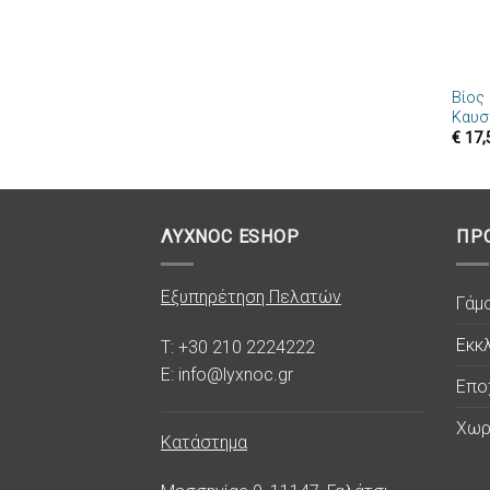
+
Βίος
Καυσ
€
17,
ΛΥΧΝΟC ESHOP
ΠΡ
Εξυπηρέτηση Πελατών
Γάμ
Εκκλ
T: +30 210 2224222
E: info@lyxnoc.gr
Επο
Χωρ
Κατάστημα