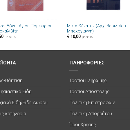
+
 και Λόγοι Αγίου Πορφυρίου
Μετα Θάνατον (Αρχ. Βασιλείου
οκαλιβίτη
Μπακογιάννη)
50
€
10,00
με ΦΠΑ
με ΦΠΑ
ΟΪΟΝΤΑ
ΠΛΗΡΟΦΟΡΙΕΣ
ος-Βάπτιση
Τρόποι Πληρωμής
ησιαστικά Είδη
Τρόποι Αποστολής
χιακά Είδη/Είδη Δώρου
Πολιτική Επιστροφών
ίς κατηγορία
Πολιτική Απορρήτου
Όροι Χρήσης