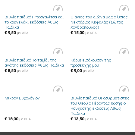
Βιβλίο παιδικό Η πασχαλίτσα και
Ο άγιος του αιώνα μας ο Όσιος
Πρόσθήκη
Πρόσθήκη
το κουνελάκι εκδόσεις Άθως
Νεκτάριος Κεφαλάς (Σώτος
στην λίστα
στην λίστα
Παιδικά
Χονδρόπουλος)
επιθυμιών
επιθυμιών
€
9,50
€
15,00
με ΦΠΑ
με ΦΠΑ
Βιβλίο παιδικό Το ταξίδι της
Κύριε εισάκουσον της
Πρόσθήκη
Πρόσθήκη
αγάπης εκδόσεις Άθως Παιδικά
προσευχής μου
στην λίστα
στην λίστα
επιθυμιών
επιθυμιών
€
8,50
€
9,00
με ΦΠΑ
με ΦΠΑ
Βιβλίο παιδικό Οι ασυρματιστές
Μικρόν Ευχολόγιον
Πρόσθήκη
Πρόσθήκη
του Θεού ο Γέροντας Ιωσήφ ο
στην λίστα
στην λίστα
Ησυχαστής εκδόσεις Άθως
επιθυμιών
επιθυμιών
Παιδικά
€
18,00
€
13,50
με ΦΠΑ
με ΦΠΑ