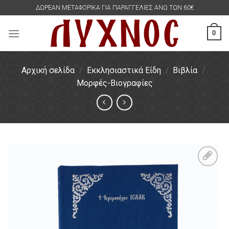
Skip
ΔΩΡΕΑΝ ΜΕΤΑΦΟΡΙΚΑ ΓΙΑ ΠΑΡΑΓΓΕΛΙΕΣ ΑΝΩ ΤΩΝ 60€
to
content
0
Αρχική σελίδα
/
Εκκλησιαστικά Είδη
/
Βιβλία
/
Μορφές-Βιογραφίες
Πρόσθήκη
στην
λίστα
επιθυμιών