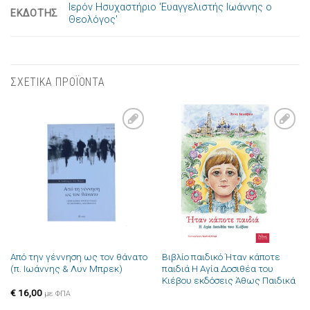
Ιερόν Ησυχαστήριο 'Ευαγγελιστής Ιωάννης ο
ΕΚΔΟΤΗΣ
Θεολόγος'
ΣΧΕΤΙΚΑ ΠΡΟΪΟΝΤΑ
Πρόσθήκη
Πρόσθήκη
στην λίστα
στην λίστα
επιθυμιών
επιθυμιών
Από την γέννηση ως τον θάνατο
Βιβλίο παιδικό Ήταν κάποτε
(π. Ιωάννης & Λυν Μπρεκ)
παιδιά Η Αγία Δοσιθέα του
Κιέβου εκδόσεις Άθως Παιδικά
€
16,00
με ΦΠΑ