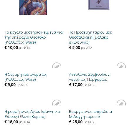
Το έσχατο μυστήριο κείμενα για
Το Προσευχητάριον μου
την υπεραγία Θεοτόκο
Θεσσαλονίκη (μαλακό
(Κάλλιστος Ware)
εξώφυλλο)
€
10,00
€
5,00
με ΦΠΑ
με ΦΠΑ
Η δύναμη του ονόματος
Ανθολόγιο Συμβουλών
Πρόσθήκη
Πρόσθήκη
(Κάλλιστος Ware)
γέροντος Πορφυρίου
στην λίστα
στην λίστα
επιθυμιών
επιθυμιών
€
9,00
€
17,00
με ΦΠΑ
με ΦΠΑ
Η μορφή ενός Αγίου Ιωάννης ο
Ευεργετινός επιμέλεια
Πρόσθήκη
Πρόσθήκη
Ρώσος (Ελένη Καριτά)
Μ.Λαγγή τόμος Δ
στην λίστα
στην λίστα
επιθυμιών
επιθυμιών
€
15,00
€
25,00
με ΦΠΑ
με ΦΠΑ