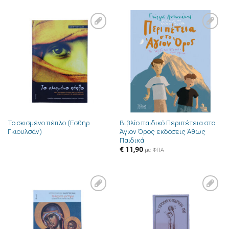
Πρόσθήκη
Πρόσθήκη
στην λίστα
στην λίστα
επιθυμιών
επιθυμιών
Το σκισμένο πέπλο (Εσθήρ
Βιβλίο παιδικό Περιπέτεια στο
Γκιουλσάν)
Άγιον Όρος εκδόσεις Άθως
Παιδικά
€
11,90
με ΦΠΑ
Πρόσθήκη
Πρόσθήκη
στην λίστα
στην λίστα
επιθυμιών
επιθυμιών