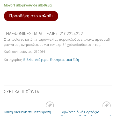
Μόνο 1 απομένουν σε απόθεμα
Προσθήκη στο καλάθι
ΤΗΛΕΦΩΝΙΚΕΣ ΠΑΡΑΓΓΕΛΙΕΣ: 2102224222
Στα προϊόντα κατόπιν παραγγελίας παρακαλούμε επικοινωνήστε μαζί
μας να σας ενημερώσουμε για τον ακριβή χρόνο διαθεσιμότητας.
Κωδικός προϊόντος:
210264
Κατηγορίες:
Βιβλία
,
Διάφορα
,
Εκκλησιαστικά Είδη
ΣΧΕΤΙΚΑ ΠΡΟΪΟΝΤΑ
Καινή Διαθήκη σε μετάφραση
Βιβλίο παιδικό Γιορτάζω-
Πρόσθήκη
Πρόσθήκη