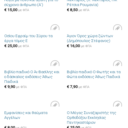
στην λίστα
στην λίστα
σύχρονο άνθρωπο (Α’)
Ρέτσια Ρουμανία)
επιθυμιών
επιθυμιών
€
15,00
€
8,50
με ΦΠΑ
με ΦΠΑ
Οσίου Εφραίμ του Σύρου τα
Άγιον Όρος χώρα ζώντων
Πρόσθήκη
Πρόσθήκη
έργα τόμος Ε
(Δημόπουλος Στέφανος)
στην λίστα
στην λίστα
επιθυμιών
επιθυμιών
€
25,00
€
16,00
με ΦΠΑ
με ΦΠΑ
Βιβλίο παιδικό Ο Άι-Βασίλης και
Βιβλίο παιδικό Ο Φωτής και τα
Πρόσθήκη
Πρόσθήκη
ο δάσκαλος εκδόσεις Άθως
Φώτα εκδόσεις Άθως Παιδικά
στην λίστα
στην λίστα
Παιδικά
επιθυμιών
επιθυμιών
€
9,90
€
7,90
με ΦΠΑ
με ΦΠΑ
Εμφανίσεις και θαύματα
Ο Μέγας Συναξαριστής της
Πρόσθήκη
Πρόσθήκη
Αγγέλων
Ορθοδόξου Εκκλησίας
στην λίστα
στην λίστα
Πεντηκοστάριον
επιθυμιών
επιθυμιών
€
8,00
€
25,00
με ΦΠΑ
με ΦΠΑ