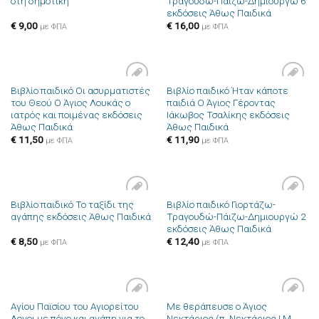
στη δημοτική
Τραγουδώ-Πάιζω-Δημιουργώ 6
στην λίστα
στην λίστα
εκδόσεις Άθως Παιδικά
επιθυμιών
επιθυμιών
€
9,00
€
16,00
με ΦΠΑ
με ΦΠΑ
Βιβλίο παιδικό Οι ασυρματιστές
Βιβλίο παιδικό Ήταν κάποτε
Πρόσθήκη
Πρόσθήκη
του Θεού Ο Άγιος Λουκάς ο
παιδιά Ο Άγιος Γέροντας
στην λίστα
στην λίστα
ιατρός και ποιμένας εκδόσεις
Ιάκωβος Τσαλίκης εκδόσεις
επιθυμιών
επιθυμιών
Άθως Παιδικά
Άθως Παιδικά
€
11,50
€
11,90
με ΦΠΑ
με ΦΠΑ
Βιβλίο παιδικό Το ταξίδι της
Βιβλίο παιδικό Γιορτάζω-
Πρόσθήκη
Πρόσθήκη
αγάπης εκδόσεις Άθως Παιδικά
Τραγουδώ-Πάιζω-Δημιουργώ 2
στην λίστα
στην λίστα
εκδόσεις Άθως Παιδικά
επιθυμιών
επιθυμιών
€
8,50
€
12,40
με ΦΠΑ
με ΦΠΑ
Αγίου Παϊσίου του Αγιορείτου
Με θεράπευσε ο Άγιος
Πρόσθήκη
Πρόσθήκη
Λογοι με πόνο και αγάπη για το
Νεκτάριος (π. Νεκτάριος Ι.Μ.