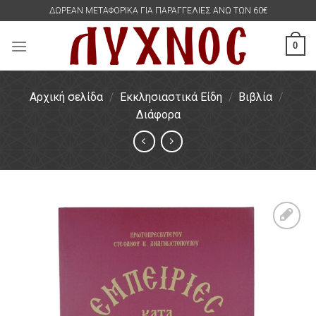
Skip
ΔΩΡΕΑΝ ΜΕΤΑΦΟΡΙΚΑ ΓΙΑ ΠΑΡΑΓΓΕΛΙΕΣ ΑΝΩ ΤΩΝ 60€
to
content
0
Αρχική σελίδα
/
Εκκλησιαστικά Είδη
/
Βιβλία
/
Διάφορα
Πρόσθήκη
στην
λίστα
επιθυμιών