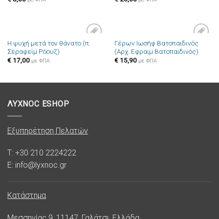
Η ψυχή μετά τον θάνατο (π.
Γέρων Ιωσήφ Βατοπαιδινός
Πρόσθήκη
Πρόσθήκη
Σεραφείμ Ρόουζ)
(Αρχ. Εφραιμ Βατοπαιδινός)
στην λίστα
στην λίστα
επιθυμιών
επιθυμιών
€
17,00
€
15,90
με ΦΠΑ
με ΦΠΑ
ΛΥΧΝΟC ESHOP
Εξυπηρέτηση Πελατών
T: +30 210 2224222
E: info@lyxnoc.gr
Κατάστημα
Μεσσηνίας 9, 11147, Γαλάτσι, Ελλάδα