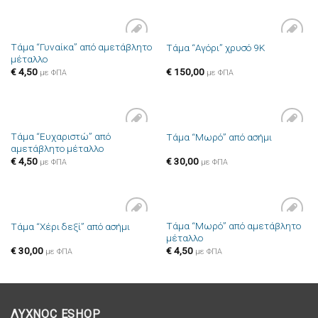
Τάμα “Γυναίκα” από αμετάβλητο
Τάμα “Αγόρι” χρυσό 9Κ
Πρόσθήκη
Πρόσθήκη
μέταλλο
στην λίστα
στην λίστα
επιθυμιών
επιθυμιών
€
4,50
€
150,00
με ΦΠΑ
με ΦΠΑ
Τάμα “Ευχαριστώ” από
Τάμα “Μωρό” από ασήμι
Πρόσθήκη
Πρόσθήκη
αμετάβλητο μέταλλο
στην λίστα
στην λίστα
επιθυμιών
επιθυμιών
€
4,50
€
30,00
με ΦΠΑ
με ΦΠΑ
Τάμα “Μωρό” από αμετάβλητο
Τάμα “Χέρι δεξί” από ασήμι
Πρόσθήκη
Πρόσθήκη
μέταλλο
στην λίστα
στην λίστα
επιθυμιών
επιθυμιών
€
30,00
€
4,50
με ΦΠΑ
με ΦΠΑ
ΛΥΧΝΟC ESHOP