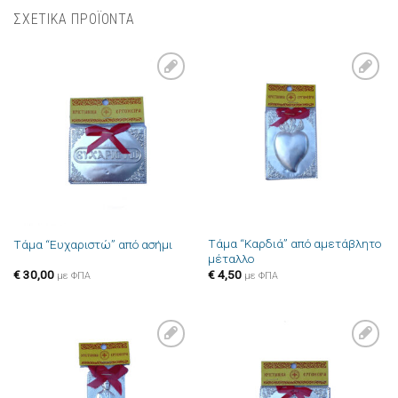
ΣΧΕΤΙΚΑ ΠΡΟΪΟΝΤΑ
Πρόσθήκη
Πρόσθήκη
στην λίστα
στην λίστα
επιθυμιών
επιθυμιών
Τάμα “Καρδιά” από αμετάβλητο
Τάμα “Ευχαριστώ” από ασήμι
μέταλλο
€
30,00
€
4,50
με ΦΠΑ
με ΦΠΑ
Πρόσθήκη
Πρόσθήκη
στην λίστα
στην λίστα
επιθυμιών
επιθυμιών