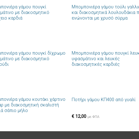
πονιέρα γάμου πουγκί
Μπομπονιέρα γάμου τούλι γαλλι
Πρόσθήκη
Πρόσθ
μάτινο με διακοσμητικό
και διακοσμητικά λουλουδάκια 
στην λίστα
στην λί
χειο καρδιά
ενώνονται με χρυσό σύρμα
επιθυμιών
επιθυμ
+
πονιέρα γάμου πουγκί δίχρωμο
Μπομπονιέρα γάμου πουγκί λευ
Πρόσθήκη
Πρόσθ
μάτινο με διακοσμητικό
υφασμάτινο και λευκές
στην λίστα
στην λί
ούδι
διακοσμητικές καρδιές
επιθυμιών
επιθυμ
+
πονιέρα γάμου κουτάκι χάρτινο
Ποτήρι γάμου ΚΠ400 από γυαλί
Πρόσθήκη
Πρόσθ
άρ με διακοσμητική σκαλιστή
στην λίστα
στην λί
ιά σάπιο μήλο
επιθυμιών
επιθυμ
€
12,00
με ΦΠΑ