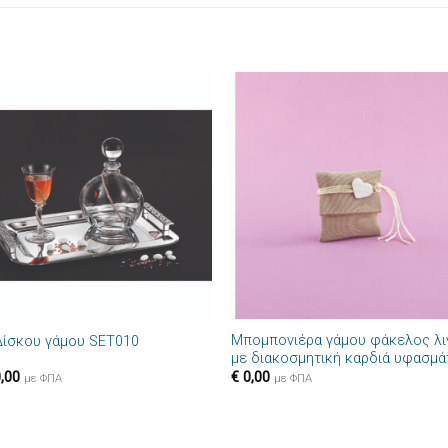
Πρόσθήκη
Πρόσθ
στην λίστα
στην λί
επιθυμιών
επιθυμ
+
Μπομπονιέρα γάμου φάκελος λι
Δίσκου γάμου SET010
με διακοσμητική καρδιά υφασμά
,00
€
0,00
με ΦΠΑ
με ΦΠΑ
+