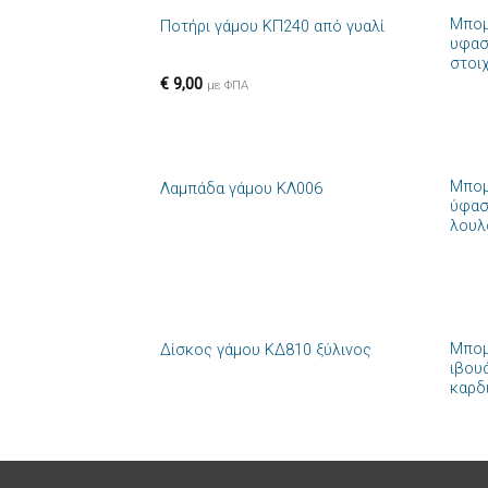
Μπομ
Ποτήρι γάμου ΚΠ240 από γυαλί
Πρόσθήκη
υφασ
στην λίστα
στοι
επιθυμιών
€
9,00
με ΦΠΑ
+
+
Μπομ
Λαμπάδα γάμου ΚΛ006
Πρόσθήκη
ύφασ
στην λίστα
λουλ
επιθυμιών
+
+
Μπομ
Δίσκος γάμου ΚΔ810 ξύλινος
Πρόσθήκη
ιβου
στην λίστα
καρδ
επιθυμιών