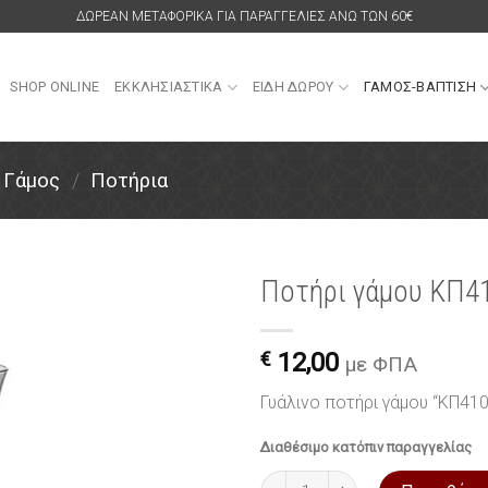
ΔΩΡΕΑΝ ΜΕΤΑΦΟΡΙΚΑ ΓΙΑ ΠΑΡΑΓΓΕΛΙΕΣ ΑΝΩ ΤΩΝ 60€
SHOP ONLINE
ΕΚΚΛΗΣΙΑΣΤΙΚΑ
ΕΙΔΗ ΔΩΡΟΥ
ΓΑΜΟΣ-ΒΑΠΤΙΣΗ
Γάμος
/
Ποτήρια
Ποτήρι γάμου ΚΠ41
Πρόσθήκη
στην
€
12,00
με ΦΠΑ
λίστα
επιθυμιών
Γυάλινο ποτήρι γάμου “ΚΠ410
Διαθέσιμο κατόπιν παραγγελίας
Ποτήρι γάμου ΚΠ410 από γυαλί