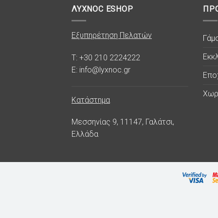
ΛΥΧΝΟC ESHOP
ΠΡ
Εξυπηρέτηση Πελατών
Γάμ
Εκκλ
T: +30 210 2224222
E: info@lyxnoc.gr
Επο
Χωρ
Κατάστημα
Μεσσηνίας 9, 11147, Γαλάτσι,
Ελλάδα