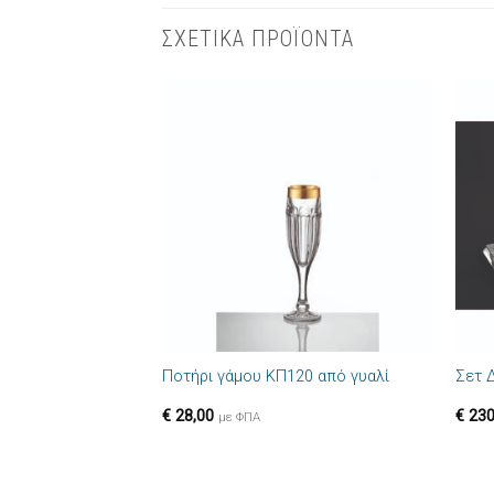
ΣΧΕΤΙΚΑ ΠΡΟΪΟΝΤΑ
Πρόσθήκη
στην λίστα
επιθυμιών
+
+
Ποτήρι γάμου ΚΠ120 από γυαλί
Σετ 
€
28,00
€
230
με ΦΠΑ
+
+