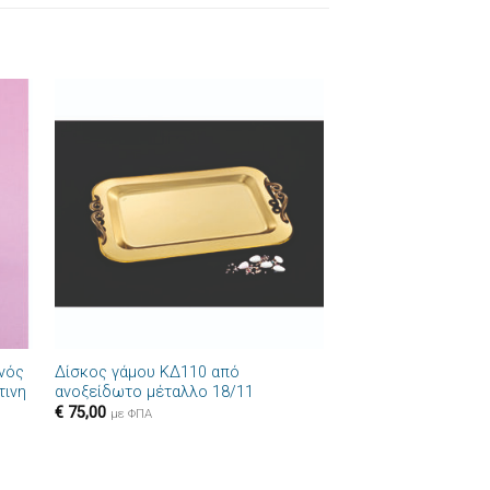
ήκη
Πρόσθήκη
στα
στην λίστα
ιών
επιθυμιών
+
νός
Δίσκος γάμου ΚΔ110 από
τινη
ανοξείδωτο μέταλλο 18/11
€
75,00
με ΦΠΑ
+