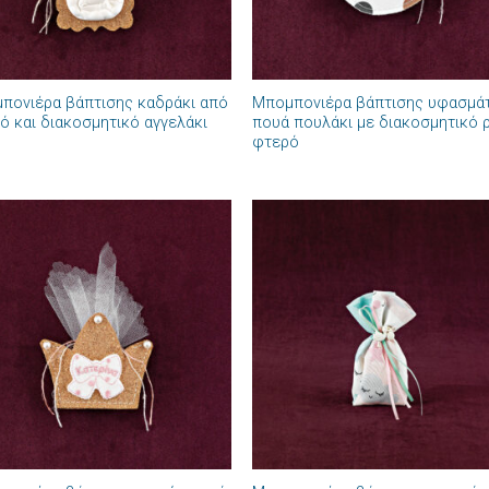
+
πονιέρα βάπτισης καδράκι από
Μπομπονιέρα βάπτισης υφασμά
ό και διακοσμητικό αγγελάκι
πουά πουλάκι με διακοσμητικό 
φτερό
Πρόσθήκη
Πρόσθ
στην λίστα
στην λί
επιθυμιών
επιθυμ
+