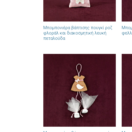
+
+
Μπομπονιέρα βάπτισης πουγκί ροζ
Μπομ
φλοράλ και διακοσμητική λευκή
φελλ
πεταλούδα
Πρόσθήκη
στην λίστα
επιθυμιών
+
+