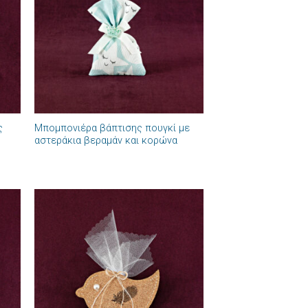
ιών
επιθυμιών
+
ς
Μπομπονιέρα βάπτισης πουγκί με
αστεράκια βεραμάν και κορώνα
ήκη
Πρόσθήκη
στα
στην λίστα
ιών
επιθυμιών