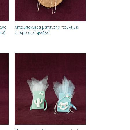
+
τινο
Μπομπονιέρα βάπτισης πουλί με
ροζ
φτερό από φελλό
ήκη
Πρόσθήκη
στα
στην λίστα
ιών
επιθυμιών
+