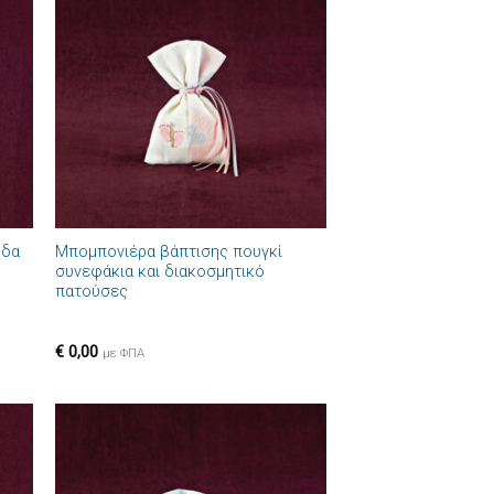
ήκη
Πρόσθήκη
στα
στην λίστα
ιών
επιθυμιών
+
ύδα
Μπομπονιέρα βάπτισης πουγκί
συνεφάκια και διακοσμητικό
πατούσες
€
0,00
με ΦΠΑ
ήκη
Πρόσθήκη
στα
στην λίστα