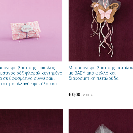
Πρόσθήκη
Πρόσθ
στην λίστα
στην λί
επιθυμιών
επιθυμ
+
πονιέρα βάπτισης φάκελος
Μπομπονιέρα βάπτισης πεταλο
μάτινος ρόζ φλοράλ κεντημένο
με BABY από φελλό και
α σε ύφασμάτινο συννεφάκι
διακοσμητική πεταλούδα
ατότητα αλλαγής φακέλου και
€
0,00
με ΦΠΑ
Πρόσθήκη
Πρόσθ
στην λίστα
στην λί