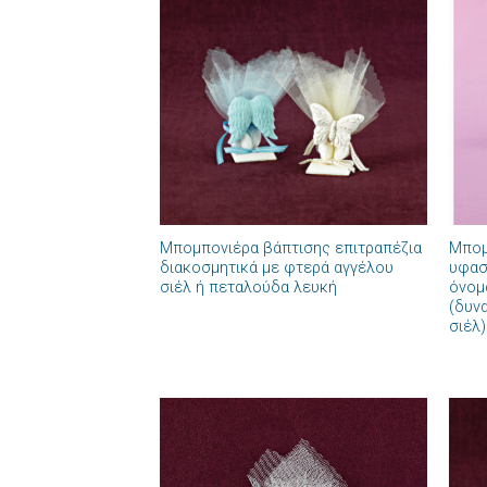
Πρόσθήκη
στην λίστα
επιθυμιών
+
+
Μπομπονιέρα βάπτισης επιτραπέζια
Μπομ
διακοσμητικά με φτερά αγγέλου
υφασ
σιέλ ή πεταλούδα λευκή
όνομ
(δυν
σιέλ)
Πρόσθήκη
στην λίστα