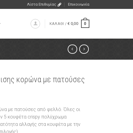
Λίστα Επιθυμίας
Επικοινωνία
0
ΚΑΛΑΘΙ /
€
0,00
ισης κορώνα με πατούσες
να με πατούσες από φελλό. Όλες οι
ν 5 κουφέτα crispy πολύχρωμα
νατότητα αλλαγής στα κουφέτα με την
ιλογής).