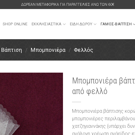
ΔΩΡΕΑΝ ΜΕΤΑΦΟΡΙΚΑ ΓΙΑ ΠΑΡΑΓΓΕΛΙΕΣ ΑΝΩ ΤΩΝ 60€
SHOP ONLINE
ΕΚΚΛΗΣΙΑΣΤΙΚΑ
ΕΙΔΗ ΔΩΡΟΥ
ΓΑΜΟΣ-ΒΑΠΤΙΣΗ
Βάπτιση
/
Μπομπονιέρα
/
Φελλός
Μπομπονιέρα βάπτ
από φελλό
Πρόσθήκη
στην
λίστα
επιθυμιών
Μπομπονιέρα βάπτισης κορώ
μπομπονιέρες περιλαμβάνου
χατζηγιαννάκης (υπάρχει δυ
ανάλογη χρέωση ανάείδος επ