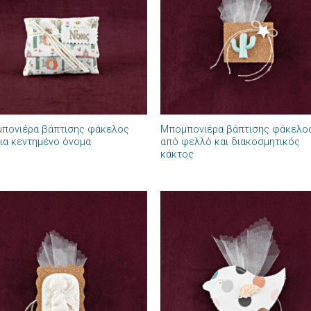
επιθυμιών
επιθυμ
+
πονιέρα βάπτισης φάκελος
Μπομπονιέρα βάπτισης φάκελο
ια κεντημένο όνομα
από φελλό και διακοσμητικός
κάκτος
Πρόσθήκη
Πρόσθ
στην λίστα
στην λί
επιθυμιών
επιθυμ