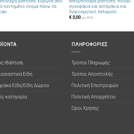
πονιέρα βάπτισης κορώνα από
Μπομπονιέρα βάπτισης πουγκί
ό κεντημένο όνομα πάνω σε
συνεφάκια και αστεράκια και
κάκι
διακοσμητικό πελαργός
€
0,00
με ΦΠΑ
ΟΪΟΝΤΑ
ΠΛΗΡΟΦΟΡΙΕΣ
ος-Βάπτιση
Τρόποι Πληρωμής
ησιαστικά Είδη
Τρόποι Αποστολής
χιακά Είδη/Είδη Δώρου
Πολιτική Επιστροφών
ίς κατηγορία
Πολιτική Απορρήτου
Όροι Χρήσης