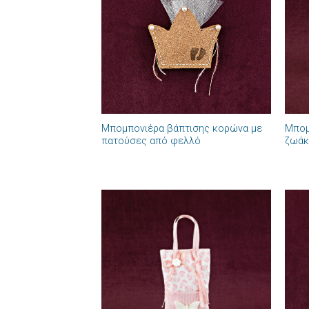
επιθυμιών
+
+
Μπομπονιέρα βάπτισης κορώνα με
Μπομ
πατούσες από φελλό
ζωάκ
Πρόσθήκη
στην λίστα
επιθυμιών