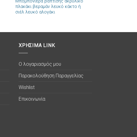
Μπομπονιέρα βάπτισης ακρυλικό
πλακάκι βεραμάν λευκό κάκτο ή
σιέλ λευκό αλογάκι
ΧΡΗΣΙΜΑ LINK
Ο λογαριασμός μου
Παρακολούθηση Παραγγελίας
Wishlist
Επικοινωνία