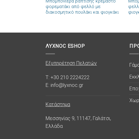
Μπομπονιέρα βάπτισης κρεμαστό
Μπομ
φορεματάκι από φελλό με
φελλ
διακοσμητικό πουλάκι και φιογκάκι
φιογ
ΛΥΧΝΟC ESHOP
ΠΡ
Εξυπηρέτηση Πελατών
Γάμ
Εκκλ
T: +30 210 2224222
E: info@lyxnoc.gr
Επο
Χωρ
Κατάστημα
Μεσσηνίας 9, 11147, Γαλάτσι,
Ελλάδα