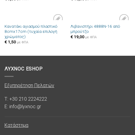
Κανατάκι αγιασμού πλαστικό
Λιβανιστήρι 4888N-16 από
Πρόσθήκη
Πρόσθήκη
8cmx17cm (τυχαία επιλογή
μπρούτζο
στην λίστα
στην λίστα
χρώματος)
επιθυμιών
επιθυμιών
€
19,00
με ΦΠΑ
€
1,50
με ΦΠΑ
ΛΥΧΝΟC ESHOP
Εξυπηρέτηση Πελατών
T: +30 210 2224222
E: info@lyxnoc.gr
Κατάστημα