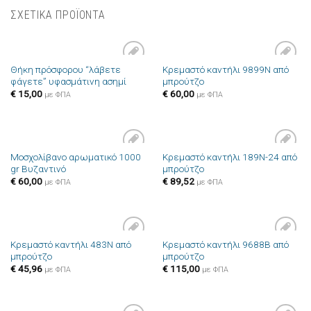
ΣΧΕΤΙΚΑ ΠΡΟΪΟΝΤΑ
Θήκη πρόσφορου “λάβετε
Κρεμαστό καντήλι 9899N από
Πρόσθήκη
Πρόσθήκη
φάγετε” υφασμάτινη ασημί
μπρούτζο
στην λίστα
στην λίστα
επιθυμιών
επιθυμιών
€
15,00
€
60,00
με ΦΠΑ
με ΦΠΑ
Μοσχολίβανο αρωματικό 1000
Κρεμαστό καντήλι 189N-24 από
Πρόσθήκη
Πρόσθήκη
gr Βυζαντινό
μπρούτζο
στην λίστα
στην λίστα
επιθυμιών
επιθυμιών
€
60,00
€
89,52
με ΦΠΑ
με ΦΠΑ
Κρεμαστό καντήλι 483N από
Κρεμαστό καντήλι 9688B από
Πρόσθήκη
Πρόσθήκη
μπρούτζο
μπρούτζο
στην λίστα
στην λίστα
επιθυμιών
επιθυμιών
€
45,96
€
115,00
με ΦΠΑ
με ΦΠΑ