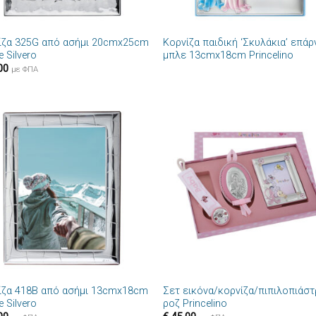
+
ίζα 325G από ασήμι 20cmx25cm
Κορνίζα παιδική ‘Σκυλάκια’ επά
e Silvero
μπλε 13cmx18cm Princelino
00
με ΦΠΑ
Πρόσθήκη
Πρόσθ
στην λίστα
στην λί
επιθυμιών
επιθυμ
+
ίζα 418B από ασήμι 13cmx18cm
Σετ εικόνα/κορνίζα/πιπιλοπιάστ
e Silvero
ροζ Princelino