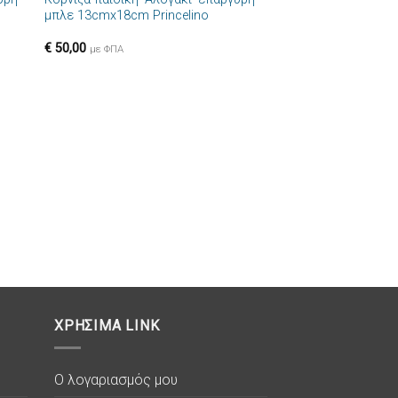
ήκη
Πρόσθήκη
μπλε 13cmx18cm Princelino
στα
στην λίστα
ιών
επιθυμιών
€
50,00
με ΦΠΑ
ΧΡΗΣΙΜΑ LINK
Ο λογαριασμός μου