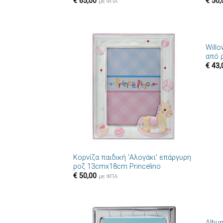
€
65,00
€
50,
με ΦΠΑ
+
Willo
Πρόσθήκη
από 
στην λίστα
€
43,
επιθυμιών
+
Κορνίζα παιδική ‘Αλογάκι’ επάργυρη
ροζ 13cmx18cm Princelino
€
50,00
με ΦΠΑ
+
Albu