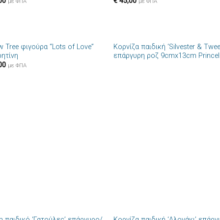
00
€
45,00
με ΦΠΑ
με ΦΠΑ
+
w Tree φιγούρα “Lots of Love”
Κορνίζα παιδική ‘Silvester & Twee
Πρόσθήκη
Πρόσθ
ρητίνη
επάργυρη ροζ 9cmx13cm Princel
στην λίστα
στην λί
00
επιθυμιών
επιθυμ
με ΦΠΑ
+
m παιδικό ‘Γατούλες’ επάργυρο/
Κορνίζα παιδική ‘Αλογάκι’ επάργ