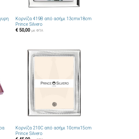
+
ργυρη
Κορνίζα 419B από ασήμι 13cmx18cm
Prince Silvero
€
50,00
με ΦΠΑ
ήκη
Πρόσθήκη
στα
στην λίστα
ιών
επιθυμιών
+
ρα
Κορνίζα 210C από ασήμι 10cmx15cm
Prince Silvero