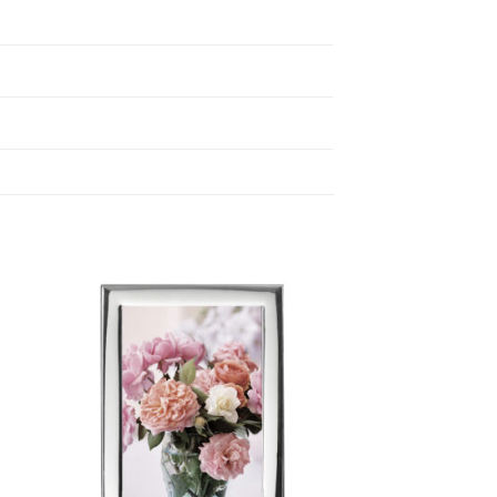
ήκη
Πρόσθήκη
στα
στην λίστα
ιών
επιθυμιών