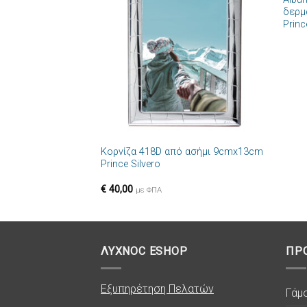
Πρόσθήκη
δερμ
στην λίστα
Princ
επιθυμιών
+
Κορνίζα 418D από ασήμι 9cmx13cm
Prince Silvero
€
40,00
με ΦΠΑ
ΛΥΧΝΟC ESHOP
ΠΡ
Εξυπηρέτηση Πελατών
Γάμ