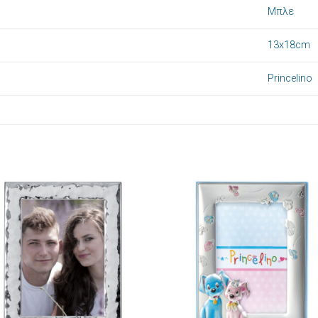
Μπλε
13x18cm
Princelino
Πρόσθήκη
Πρόσθ
στην λίστα
στην λί
επιθυμιών
επιθυμ