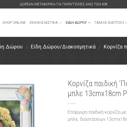
ΔΩΡΕΑΝ ΜΕΤΑΦΟΡΙΚΑ ΓΙΑ ΠΑΡΑΓΓΕΛΙΕΣ ΑΝΩ ΤΩΝ 60€
SHOP ONLINE
ΕΚΚΛΗΣΙΑΣΤΙΚΑ
ΕΙΔΗ ΔΩΡΟΥ
ΓΑΜΟΣ-ΒΑΠΤΙΣΗ
ίδη Δώρου
/
Είδη Δώρου/Διακοσμητικά
/
Κορνίζα π
Κορνίζα παιδική ‘
μπλε 13cmx18cm Pr
Πρόσθήκη
στην
λίστα
επιθυμιών
Επάργυρη παιδική κορνίζα με
μπλε, διαστάσεων 13cmx18cm