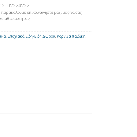
: 2102224222
 παρακαλούμε επικοινωνήστε μαζί μας να σας
 διαθεσιμότητας.
ικά
,
Εποχιακά Είδη/Είδη Δώρου
,
Κορνίζα παιδική
,