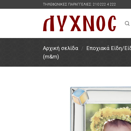
Skip
ΤΗΛΕΦΩΝΙΚΕΣ ΠΑΡΑΓΓΕΛΙΕΣ: 210 222 4 222
to
content
Αρχική σελίδα
/
Εποχιακά Είδη/Ε
(m&m)