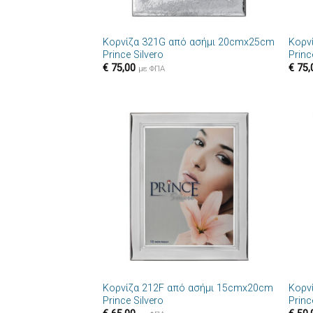
+
+
Κορνίζα 321G από ασήμι 20cmx25cm
Κορν
Prince Silvero
Princ
€
75,00
€
75,
με ΦΠΑ
Πρόσθήκη
στην λίστα
επιθυμιών
+
+
Κορνίζα 212F από ασήμι 15cmx20cm
Κορν
Prince Silvero
Princ