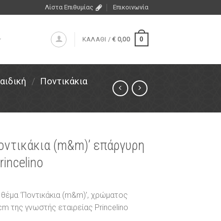
Λίστα Επιθυμίας
Επικοινωνία
0
ΚΑΛΑΘΙ /
€
0,00
αιδική
/
Ποντικάκια
Ποντικάκια (m&m)’ επάργυρη
incelino
 θέμα ‘Ποντικάκια (m&m)’, χρώματος
 της γνωστής εταιρείας Princelino