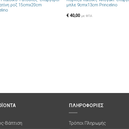
Πρόσθήκη
Πρόσθ
ατίνη ροζ 15cmx20cm
μπλε 9cmx13cm Princelino
στην λίστα
στην λί
elino
επιθυμιών
επιθυμ
€
40,00
με ΦΠΑ
ΟΪΟΝΤΑ
ΠΛΗΡΟΦΟΡΙΕΣ
ος-Βάπτιση
Τρόποι Πληρωμής