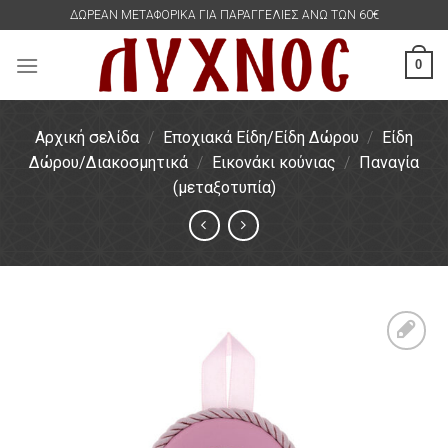
Skip
ΔΩΡΕΑΝ ΜΕΤΑΦΟΡΙΚΑ ΓΙΑ ΠΑΡΑΓΓΕΛΙΕΣ ΑΝΩ ΤΩΝ 60€
to
content
0
Αρχική σελίδα
/
Εποχιακά Είδη/Είδη Δώρου
/
Είδη
Δώρου/Διακοσμητικά
/
Εικονάκι κούνιας
/
Παναγία
(μεταξοτυπία)
Πρόσθήκη
στην
λίστα
επιθυμιών