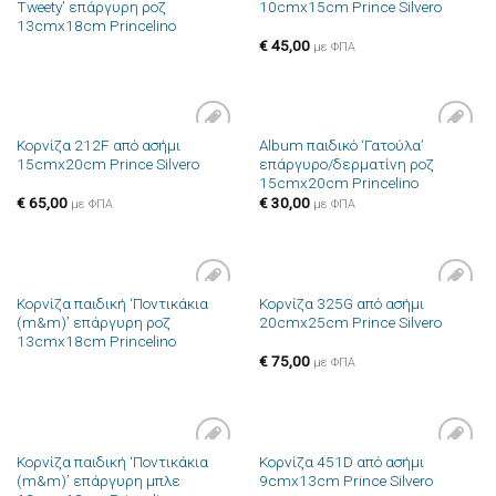
Tweety’ επάργυρη ροζ
10cmx15cm Prince Silvero
στην λίστα
στην λίστα
13cmx18cm Princelino
επιθυμιών
επιθυμιών
€
45,00
με ΦΠΑ
Κορνίζα 212F από ασήμι
Album παιδικό ‘Γατούλα’
Πρόσθήκη
Πρόσθήκη
15cmx20cm Prince Silvero
επάργυρο/δερματίνη ροζ
στην λίστα
στην λίστα
15cmx20cm Princelino
επιθυμιών
επιθυμιών
€
65,00
€
30,00
με ΦΠΑ
με ΦΠΑ
Κορνίζα παιδική ‘Ποντικάκια
Κορνίζα 325G από ασήμι
Πρόσθήκη
Πρόσθήκη
(m&m)’ επάργυρη ροζ
20cmx25cm Prince Silvero
στην λίστα
στην λίστα
13cmx18cm Princelino
επιθυμιών
επιθυμιών
€
75,00
με ΦΠΑ
Κορνίζα παιδική ‘Ποντικάκια
Κορνίζα 451D από ασήμι
Πρόσθήκη
Πρόσθήκη
(m&m)’ επάργυρη μπλε
9cmx13cm Prince Silvero
στην λίστα
στην λίστα