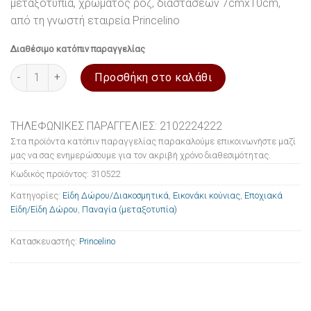
μεταξοτυπία, χρώματος ροζ, διαστάσεων 7cmx10cm,
από τη γνωστή εταιρεία Princelino
Διαθέσιμο κατόπιν παραγγελίας
Εικονάκι κούνιας από ασήμι με μεταξοτυπία 'Παναγία' ροζ 7cmx
Προσθήκη στο καλάθι
ΤΗΛΕΦΩΝΙΚΕΣ ΠΑΡΑΓΓΕΛΙΕΣ: 2102224222
Στα προϊόντα κατόπιν παραγγελίας παρακαλούμε επικοινωνήστε μαζί
μας να σας ενημερώσουμε για τον ακριβή χρόνο διαθεσιμότητας.
Κωδικός προϊόντος:
310522
Κατηγορίες:
Είδη Δώρου/Διακοσμητικά
,
Εικονάκι κούνιας
,
Εποχιακά
Είδη/Είδη Δώρου
,
Παναγία (μεταξοτυπία)
Κατασκευαστής:
Princelino