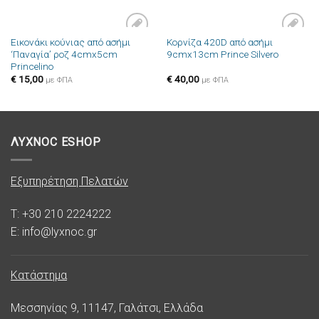
Εικονάκι κούνιας από ασήμι
Κορνίζα 420D από ασήμι
Πρόσθήκη
Πρόσθήκη
‘Παναγία’ ροζ 4cmx5cm
9cmx13cm Prince Silvero
στην λίστα
στην λίστα
Princelino
επιθυμιών
επιθυμιών
€
15,00
€
40,00
με ΦΠΑ
με ΦΠΑ
ΛΥΧΝΟC ESHOP
Εξυπηρέτηση Πελατών
T: +30 210 2224222
E: info@lyxnoc.gr
Κατάστημα
Μεσσηνίας 9, 11147, Γαλάτσι, Ελλάδα