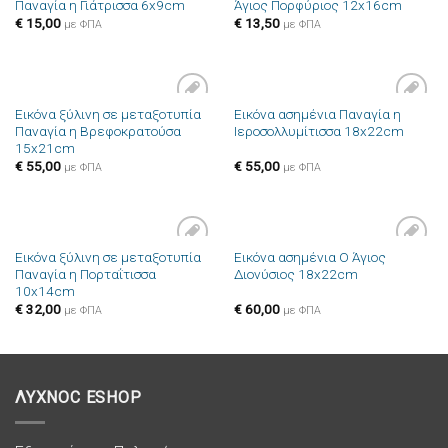
Παναγία η Γιάτρισσα 6x9cm
Άγιος Πορφύριος 12x16cm
στην λίστα
στην λίστα
επιθυμιών
επιθυμιών
€
15,00
€
13,50
με ΦΠΑ
με ΦΠΑ
Εικόνα ξύλινη σε μεταξοτυπία
Εικόνα ασημένια Παναγία η
Πρόσθήκη
Πρόσθήκη
Παναγία η Βρεφοκρατούσα
Ιεροσολλυμίτισσα 18x22cm
στην λίστα
στην λίστα
15x21cm
επιθυμιών
επιθυμιών
€
55,00
€
55,00
με ΦΠΑ
με ΦΠΑ
Εικόνα ξύλινη σε μεταξοτυπία
Εικόνα ασημένια Ο Άγιος
Πρόσθήκη
Πρόσθήκη
Παναγία η Πορταΐτισσα
Διονύσιος 18x22cm
στην λίστα
στην λίστα
10x14cm
επιθυμιών
επιθυμιών
€
32,00
€
60,00
με ΦΠΑ
με ΦΠΑ
ΛΥΧΝΟC ESHOP