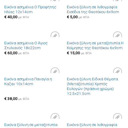
Εικόνα ασημένια Ο Προφήτης
Εικόνα ξύλινη σε λιθογραφία
Πρόσθήκη
Πρόσθήκη
Ηλίας 12x14cm
Εισόδια της Θεοτόκου 6x9cm
στην λίστα
στην λίστα
επιθυμιών
επιθυμιών
€
40,00
€
5,00
με ΦΠΑ
με ΦΠΑ
Εικόνα ασημένια Ο Άγιος
Εικόνα ξύλινη σε μεταξοτυπία Η
Πρόσθήκη
Πρόσθήκη
Στυλιανός 18x22cm
Κοίμησης της Θεοτόκου 6x9cm
στην λίστα
στην λίστα
επιθυμιών
επιθυμιών
€
60,00
€
15,00
με ΦΠΑ
με ΦΠΑ
Εικόνα ασημένια Παναγία η
Εικόνα ξύλινη Ειδικά Θέματα
Πρόσθήκη
Πρόσθήκη
Καζαν 10x14cm
(Μεταξοτυπία) Χρστός
στην λίστα
στην λίστα
Ευλογών (πράσινο χρώμα)
επιθυμιών
επιθυμιών
12.5×21.5cm
€
38,00
με ΦΠΑ
Εικόνα ξύλινη σε μεταξοτυπία
Εικόνα ξύλινη σε λιθογραφία
Πρόσθήκη
Πρόσθήκη