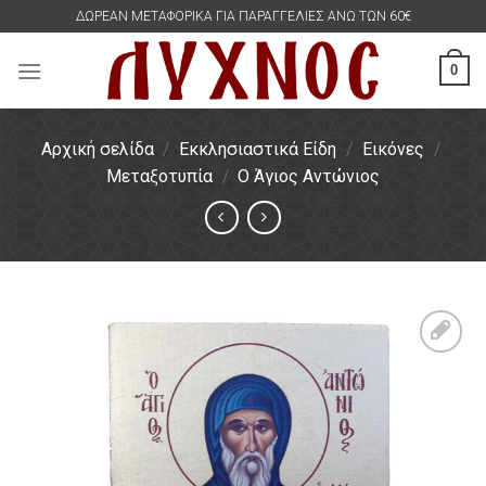
Skip
ΔΩΡΕΑΝ ΜΕΤΑΦΟΡΙΚΑ ΓΙΑ ΠΑΡΑΓΓΕΛΙΕΣ ΑΝΩ ΤΩΝ 60€
to
content
0
Αρχική σελίδα
/
Εκκλησιαστικά Είδη
/
Εικόνες
/
Μεταξοτυπία
/
Ο Άγιος Αντώνιος
Πρόσθήκη
στην
λίστα
επιθυμιών