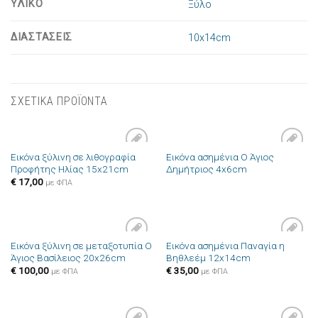
ΥΛΙΚΟ
Ξύλο
ΔΙΑΣΤΑΣΕΙΣ
10x14cm
ΣΧΕΤΙΚΑ ΠΡΟΪΟΝΤΑ
Εικόνα ξύλινη σε λιθογραφία
Εικόνα ασημένια Ο Άγιος
Πρόσθήκη
Πρόσθήκη
Προφήτης Ηλίας 15x21cm
Δημήτριος 4x6cm
στην λίστα
στην λίστα
επιθυμιών
επιθυμιών
€
17,00
με ΦΠΑ
Εικόνα ξύλινη σε μεταξοτυπία Ο
Εικόνα ασημένια Παναγία η
Πρόσθήκη
Πρόσθήκη
Άγιος Βασίλειος 20x26cm
Βηθλεέμ 12x14cm
στην λίστα
στην λίστα
επιθυμιών
επιθυμιών
€
100,00
€
35,00
με ΦΠΑ
με ΦΠΑ