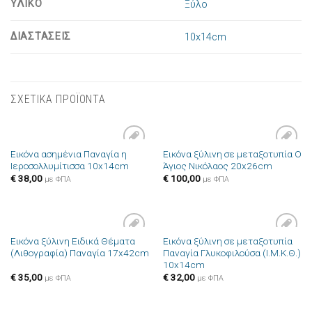
ΥΛΙΚΟ
Ξύλο
ΔΙΑΣΤΑΣΕΙΣ
10x14cm
ΣΧΕΤΙΚΑ ΠΡΟΪΟΝΤΑ
Εικόνα ασημένια Παναγία η
Εικόνα ξύλινη σε μεταξοτυπία Ο
Πρόσθήκη
Πρόσθήκη
Ιεροσολλυμίτισσα 10x14cm
Άγιος Νικόλαος 20x26cm
στην λίστα
στην λίστα
επιθυμιών
επιθυμιών
€
38,00
€
100,00
με ΦΠΑ
με ΦΠΑ
Εικόνα ξύλινη Ειδικά Θέματα
Εικόνα ξύλινη σε μεταξοτυπία
Πρόσθήκη
Πρόσθήκη
(Λιθογραφία) Παναγία 17x42cm
Παναγία Γλυκοφιλούσα (Ι.Μ.Κ.Θ.)
στην λίστα
στην λίστα
10x14cm
επιθυμιών
επιθυμιών
€
35,00
€
32,00
με ΦΠΑ
με ΦΠΑ