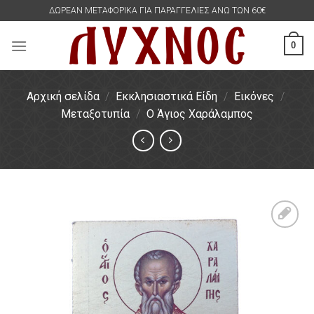
Skip
ΔΩΡΕΑΝ ΜΕΤΑΦΟΡΙΚΑ ΓΙΑ ΠΑΡΑΓΓΕΛΙΕΣ ΑΝΩ ΤΩΝ 60€
to
content
0
Αρχική σελίδα
/
Εκκλησιαστικά Είδη
/
Εικόνες
/
Μεταξοτυπία
/
Ο Άγιος Χαράλαμπος
Πρόσθήκη
στην
λίστα
επιθυμιών