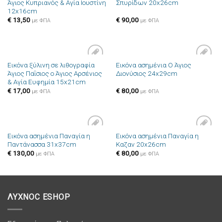
Άγιος Κυπριανός & Αγία Ιουστίνη
Σπυρίδων 20x26cm
στην λίστα
στην λίστα
12x16cm
επιθυμιών
επιθυμιών
€
13,50
€
90,00
με ΦΠΑ
με ΦΠΑ
Εικόνα ξύλινη σε λιθογραφία
Εικόνα ασημένια Ο Άγιος
Πρόσθήκη
Πρόσθήκη
Άγιος Παΐσιος ο Άγιος Αρσένιος
Διονύσιος 24x29cm
στην λίστα
στην λίστα
& Αγία Ευφημία 15x21cm
επιθυμιών
επιθυμιών
€
17,00
€
80,00
με ΦΠΑ
με ΦΠΑ
Εικόνα ασημένια Παναγία η
Εικόνα ασημένια Παναγία η
Πρόσθήκη
Πρόσθήκη
Παντάνασσα 31x37cm
Καζαν 20x26cm
στην λίστα
στην λίστα
επιθυμιών
επιθυμιών
€
130,00
€
80,00
με ΦΠΑ
με ΦΠΑ
ΛΥΧΝΟC ESHOP