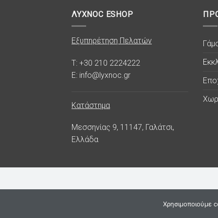
ΛΥΧΝΟC ESHOP
ΠΡ
Εξυπηρέτηση Πελατών
Γάμ
Εκκλ
T: +30 210 2224222
E: info@lyxnoc.gr
Επο
Χωρ
Κατάστημα
Μεσσηνίας 9, 11147, Γαλάτσι,
Ελλάδα
Χρησιμοποιούμε co