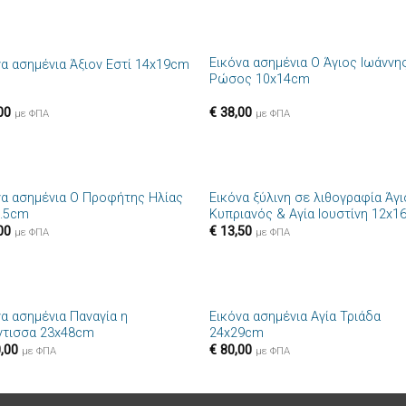
+
Εικόνα ασημένια Ο Άγιος Ιωάννη
να ασημένια Άξιον Εστί 14x19cm
Πρόσθήκη
Πρόσθ
Ρώσος 10x14cm
στην λίστα
στην λί
επιθυμιών
επιθυμ
00
€
38,00
με ΦΠΑ
με ΦΠΑ
+
να ασημένια Ο Προφήτης Ηλίας
Εικόνα ξύλινη σε λιθογραφία Άγ
Πρόσθήκη
Πρόσθ
9.5cm
Κυπριανός & Αγία Ιουστίνη 12x
στην λίστα
στην λί
00
€
13,50
επιθυμιών
επιθυμ
με ΦΠΑ
με ΦΠΑ
+
να ασημένια Παναγία η
Εικόνα ασημένια Αγία Τριάδα
Πρόσθήκη
Πρόσθ
ντισσα 23x48cm
24x29cm
στην λίστα
στην λί
,00
€
80,00
επιθυμιών
επιθυμ
με ΦΠΑ
με ΦΠΑ