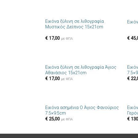
+
+
Εικόνα ξύλινη σε λιθογραφία
Εικό
Πρόσθήκη
Μυστικός Δείπνος 15x21cm
στην λίστα
επιθυμιών
€
17,00
€
45,
με ΦΠΑ
+
+
Εικόνα ξύλινη σε λιθογραφία Άγιος
Εικό
Πρόσθήκη
Αθανάσιος 15x21cm
7.5×
στην λίστα
€
17,00
€
22,
επιθυμιών
με ΦΠΑ
+
+
Εικόνα ασημένια Ο Άγιος Φανούριος
Εικό
Πρόσθήκη
7.5×9.5cm
Γερό
στην λίστα
€
25,00
€
130
επιθυμιών
με ΦΠΑ