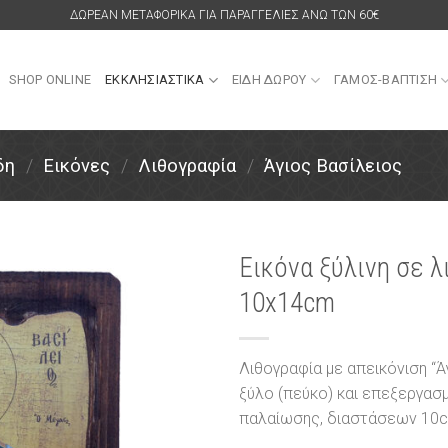
ΔΩΡΕΑΝ ΜΕΤΑΦΟΡΙΚΑ ΓΙΑ ΠΑΡΑΓΓΕΛΙΕΣ ΑΝΩ ΤΩΝ 60€
SHOP ONLINE
ΕΚΚΛΗΣΙΑΣΤΙΚΑ
ΕΙΔΗ ΔΩΡΟΥ
ΓΑΜΟΣ-ΒΑΠΤΙΣΗ
δη
/
Εικόνες
/
Λιθογραφία
/
Άγιος Βασίλειος
Εικόνα ξύλινη σε λ
10x14cm
Πρόσθήκη
στην
λίστα
επιθυμιών
Λιθογραφία με απεικόνιση “Ά
ξύλο (πεύκο) και επεξεργασ
παλαίωσης, διαστάσεων 1