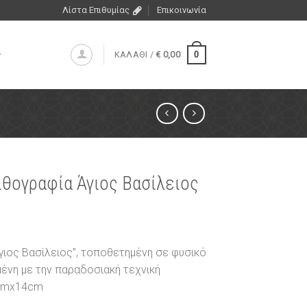
Λίστα Επιθυμίας
Επικοινωνία
0
ΚΑΛΑΘΙ /
€
0,00
ιθογραφία Άγιος Βασίλειος
γιος Βασίλειος”, τοποθετημένη σε φυσικό
μένη με την παραδοσιακή τεχνική
0cmx14cm