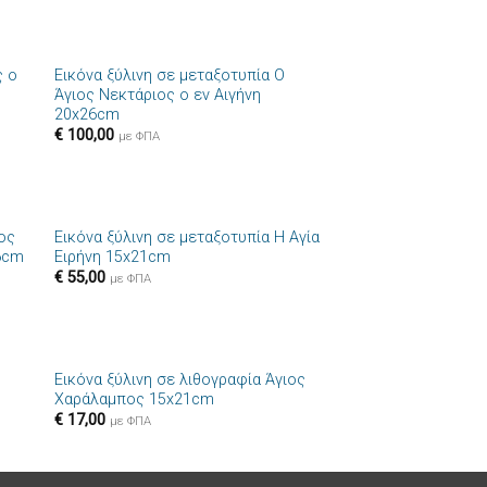
+
ς ο
Εικόνα ξύλινη σε μεταξοτυπία Ο
ήκη
Πρόσθήκη
Άγιος Νεκτάριος ο εν Αιγήνη
στα
στην λίστα
20x26cm
ιών
επιθυμιών
€
100,00
με ΦΠΑ
+
ιος
Εικόνα ξύλινη σε μεταξοτυπία Η Αγία
ήκη
Πρόσθήκη
16cm
Ειρήνη 15x21cm
στα
στην λίστα
€
55,00
ιών
επιθυμιών
με ΦΠΑ
+
Εικόνα ξύλινη σε λιθογραφία Άγιος
ήκη
Πρόσθήκη
Χαράλαμπος 15x21cm
στα
στην λίστα
€
17,00
ιών
επιθυμιών
με ΦΠΑ