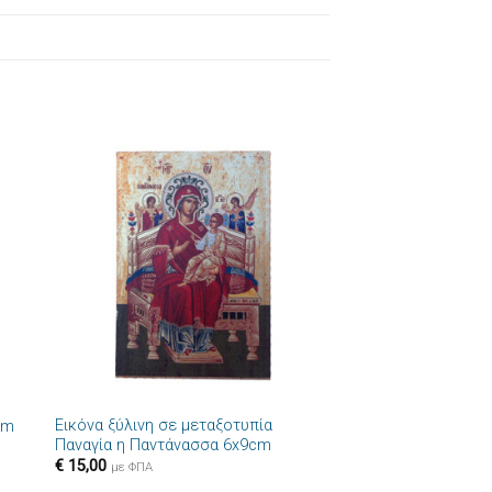
ήκη
Πρόσθήκη
στα
στην λίστα
ιών
επιθυμιών
+
Εικόνα ξύλινη σε μεταξοτυπία
cm
Παναγία η Παντάνασσα 6x9cm
€
15,00
με ΦΠΑ