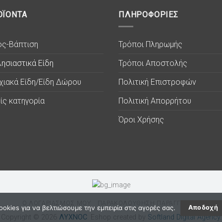
ΟΪΟΝΤΑ
ΠΛΗΡΟΦΟΡΙΕΣ
ος-Βάπτιση
Τρόποι Πληρωμής
ησιαστικά Είδη
Τρόποι Αποστολής
χιακά Είδη/Είδη Δώρου
Πολιτική Επιστροφών
ίς κατηγορία
Πολιτική Απορρήτου
Όροι Χρήσης
Ο ΛΟΓΑΡΙΑΣΜΟΣ ΜΟΥ
ΠΑΡΑΚΟΛΟΥΘΗΣΗ ΠΑΡΑΓΓΕΛΙΑΣ
okies για να βελτιώσουμε την εμπειρία στις αγορές σας.
Αποδοχή
Copyright © 2026
ΛΥΧΝΟC
. Eshop created by
Softland Digital Agency.