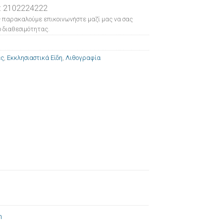
: 2102224222
 παρακαλούμε επικοινωνήστε μαζί μας να σας
 διαθεσιμότητας.
ες
,
Εκκλησιαστικά Είδη
,
Λιθογραφία
m