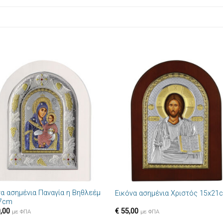
Πρόσθήκη
Πρόσθ
στην λίστα
στην λί
επιθυμιών
επιθυμ
+
να ασημένια Παναγία η Βηθλεέμ
Εικόνα ασημένια Χριστός 15x21
7cm
,00
€
55,00
με ΦΠΑ
με ΦΠΑ