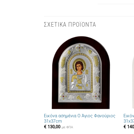
ΣΧΕΤΙΚΑ ΠΡΟΪΟΝΤΑ
Πρόσθήκη
στην λίστα
επιθυμιών
+
+
Εικόνα ασημένια Ο Άγιος Φανούριος
Εικό
31x37cm
31x3
€
130,00
€
140
με ΦΠΑ