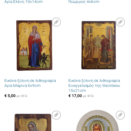
Αγία Ελένη 10x14cm
Γεώργιος 4x6cm
Πρόσθήκη
Πρόσθήκη
στην λίστα
στην λίστα
επιθυμιών
επιθυμιών
Εικόνα ξύλινη σε λιθογραφία
Εικόνα ξύλινη σε λιθογραφία
Αγία Μαρίνα 6x9cm
Ευαγγελισμός της Θεοτόκου
15x21cm
€
5,00
€
17,00
με ΦΠΑ
με ΦΠΑ
Πρόσθήκη
Πρόσθήκη
στην λίστα
στην λίστα