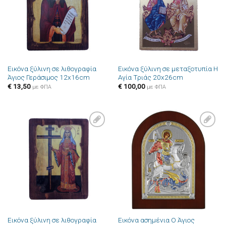
Εικόνα ξύλινη σε λιθογραφία
Εικόνα ξύλινη σε μεταξοτυπία Η
Άγιος Γεράσιμος 12x16cm
Αγία Τριάς 20x26cm
€
13,50
€
100,00
με ΦΠΑ
με ΦΠΑ
Πρόσθήκη
Πρόσθήκη
στην λίστα
στην λίστα
επιθυμιών
επιθυμιών
Εικόνα ξύλινη σε λιθογραφία
Εικόνα ασημένια Ο Άγιος