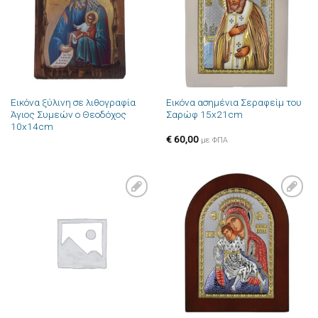
επιθυμιών
επιθυμιών
Εικόνα ξύλινη σε λιθογραφία
Εικόνα ασημένια Σεραφείμ του
Άγιος Συμεών ο Θεοδόχος
Σαρώφ 15x21cm
10x14cm
€
60,00
με ΦΠΑ
Πρόσθήκη
Πρόσθήκη
στην λίστα
στην λίστα
επιθυμιών
επιθυμιών