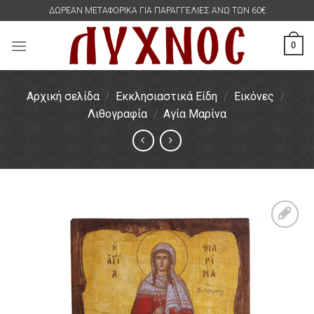
Skip
ΔΩΡΕΑΝ ΜΕΤΑΦΟΡΙΚΑ ΓΙΑ ΠΑΡΑΓΓΕΛΙΕΣ ΑΝΩ ΤΩΝ 60€
to
content
0
Αρχική σελίδα
/
Εκκλησιαστικά Είδη
/
Εικόνες
/
Λιθογραφία
/
Αγία Μαρίνα
Πρόσθήκη
στην
λίστα
επιθυμιών