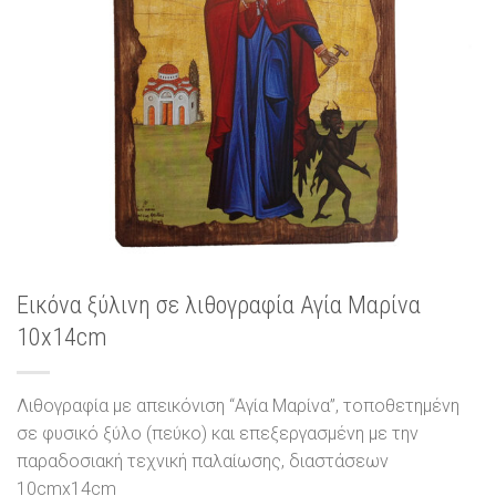
Εικόνα ξύλινη σε λιθογραφία Αγία Μαρίνα
10x14cm
Λιθογραφία με απεικόνιση “Αγία Μαρίνα”, τοποθετημένη
σε φυσικό ξύλο (πεύκο) και επεξεργασμένη με την
παραδοσιακή τεχνική παλαίωσης, διαστάσεων
10cmx14cm