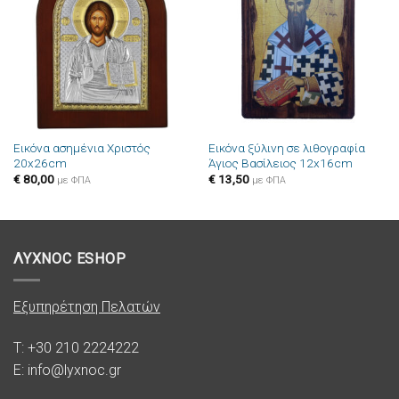
στην λίστα
στην λίστα
επιθυμιών
επιθυμιών
Εικόνα ασημένια Χριστός
Εικόνα ξύλινη σε λιθογραφία
20x26cm
Άγιος Βασίλειος 12x16cm
€
80,00
€
13,50
με ΦΠΑ
με ΦΠΑ
ΛΥΧΝΟC ESHOP
Εξυπηρέτηση Πελατών
T: +30 210 2224222
E: info@lyxnoc.gr