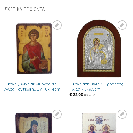
ΣΧΕΤΙΚΑ ΠΡΟΪΟΝΤΑ
Πρόσθήκη
Πρόσθήκη
στην λίστα
στην λίστα
επιθυμιών
επιθυμιών
Εικόνα ξύλινη σε λιθογραφία
Εικόνα ασημένια Ο Προφήτης
Άγιος Παντελεήμων 10x14cm
Ηλίας 7.5×9.5cm
€
22,00
με ΦΠΑ
Πρόσθήκη
Πρόσθήκη
στην λίστα
στην λίστα
επιθυμιών
επιθυμιών