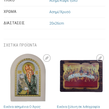
ΥΛΙΚΟ
Ασήμι/Καφέ ξύλο
ΧΡΩΜΑ
Ασημί/Χρυσό
ΔΙΑΣΤΑΣΕΙΣ
20x26cm
ΣΧΕΤΙΚΑ ΠΡΟΪΟΝΤΑ
Πρόσθήκη
Πρόσθήκη
στην λίστα
στην λίστα
επιθυμιών
επιθυμιών
Εικόνα ασημένια Ο Άγιος
Εικόνα ξύλινη σε λιθογραφία