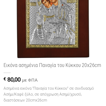
Εικόνα ασημένια Παναγία του Κύκκου 20x26cm
€
80,00
με ΦΠΑ
Ασημένια εικόνα “Παναγία του Κύκκου” σε συνδυασμό
Ασήμι/Καφέ ξύλο, σε απόχρωση Ασημί/χρυσό,
διαστάσεων 20cmx26cm