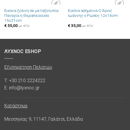
Εικόνα ξύλινη σε μεταξοτυπία
Εικόνα ασημένια Ο Άγιος
Πρόσθήκη
Πρόσθήκη
Παναγία η Θεραπεύουσα
Ιωάννης ο Ρώσος 12x14cm
στην λίστα
στην λίστα
15x21cm
επιθυμιών
επιθυμιών
€
55,00
€
35,00
με ΦΠΑ
με ΦΠΑ
ΛΥΧΝΟC ESHOP
Εξυπηρέτηση Πελατών
T: +30 210 2224222
E: info@lyxnoc.gr
Κατάστημα
Μεσσηνίας 9, 11147, Γαλάτσι, Ελλάδα