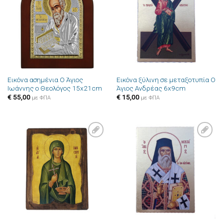
στην λίστα
στην λίστα
επιθυμιών
επιθυμιών
Εικόνα ασημένια Ο Άγιος
Εικόνα ξύλινη σε μεταξοτυπία Ο
Ιωάννης ο Θεολόγος 15x21cm
Άγιος Ανδρέας 6x9cm
€
55,00
€
15,00
με ΦΠΑ
με ΦΠΑ
Πρόσθήκη
Πρόσθήκη
στην λίστα
στην λίστα
επιθυμιών
επιθυμιών