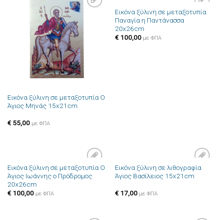
Εικόνα ξύλινη σε μεταξοτυπία
Πρόσθήκη
Πρόσθήκη
Παναγία η Παντάνασσα
στην λίστα
στην λίστα
20x26cm
επιθυμιών
επιθυμιών
€
100,00
με ΦΠΑ
Εικόνα ξύλινη σε μεταξοτυπία Ο
Άγιος Μηνάς 15x21cm
€
55,00
με ΦΠΑ
Εικόνα ξύλινη σε μεταξοτυπία Ο
Εικόνα ξύλινη σε λιθογραφία
Πρόσθήκη
Πρόσθήκη
Άγιος Ιωάννης ο Πρόδρομος
Άγιος Βασίλειος 15x21cm
στην λίστα
στην λίστα
20x26cm
επιθυμιών
επιθυμιών
€
100,00
€
17,00
με ΦΠΑ
με ΦΠΑ