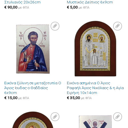
Στυλιανός 20x26cm
Μυστικός Δείπνος 6x9cm
€
90,00
€
5,00
με ΦΠΑ
με ΦΠΑ
Πρόσθήκη
Πρόσθήκη
στην λίστα
στην λίστα
επιθυμιών
επιθυμιών
Εικόνα ξύλινη σε μεταξοτυπία Ο
Εικόνα ασημένια Ο Άγιος
Άγιος Ιουδας ο Θαδδαίος
Ραφαήλ Άγιος Νικόλαος & η Αγία
6x9cm
Ειρήνη 10x14cm
€
15,00
€
35,00
με ΦΠΑ
με ΦΠΑ
Πρόσθήκη
Πρόσθήκη