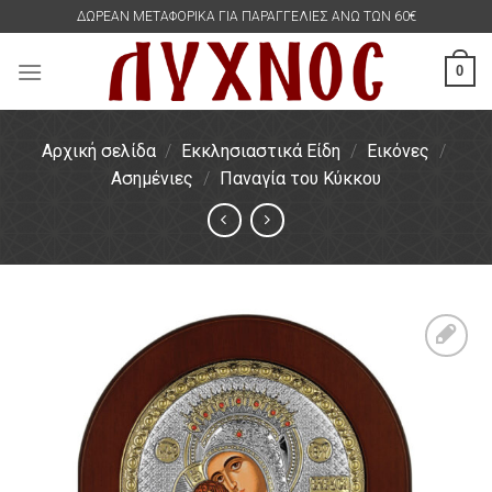
Skip
ΔΩΡΕΑΝ ΜΕΤΑΦΟΡΙΚΑ ΓΙΑ ΠΑΡΑΓΓΕΛΙΕΣ ΑΝΩ ΤΩΝ 60€
to
content
0
Αρχική σελίδα
/
Εκκλησιαστικά Είδη
/
Εικόνες
/
Ασημένιες
/
Παναγία του Κύκκου
Πρόσθήκη
στην
λίστα
επιθυμιών