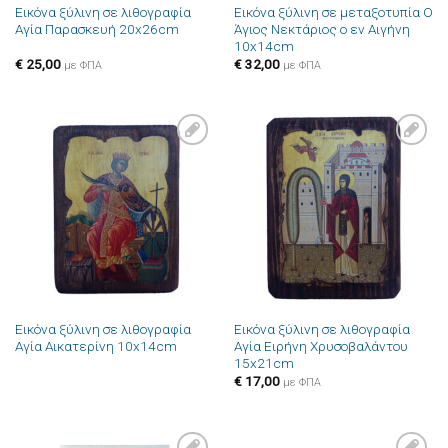
Εικόνα ξύλινη σε λιθογραφία
Εικόνα ξύλινη σε μεταξοτυπία Ο
Αγία Παρασκευή 20x26cm
Άγιος Νεκτάριος ο εν Αιγήνη
10x14cm
€
25,00
€
32,00
με ΦΠΑ
με ΦΠΑ
Πρόσθήκη
Πρόσθήκη
στην λίστα
στην λίστα
επιθυμιών
επιθυμιών
Εικόνα ξύλινη σε λιθογραφία
Εικόνα ξύλινη σε λιθογραφία
Αγία Αικατερίνη 10x14cm
Αγία Ειρήνη Χρυσοβαλάντου
15x21cm
€
17,00
με ΦΠΑ