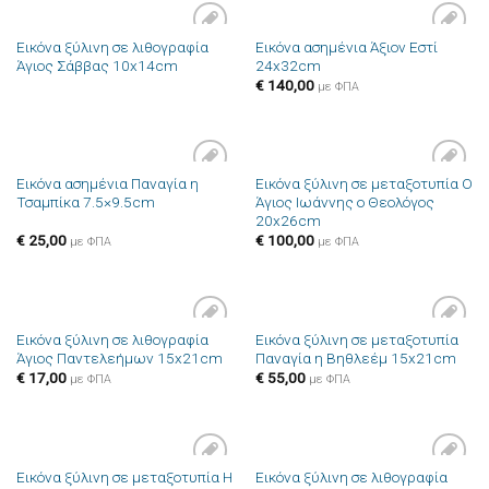
Εικόνα ξύλινη σε λιθογραφία
Εικόνα ασημένια Άξιον Εστί
Πρόσθήκη
Πρόσθήκη
Άγιος Σάββας 10x14cm
24x32cm
στην λίστα
στην λίστα
επιθυμιών
επιθυμιών
€
140,00
με ΦΠΑ
Εικόνα ασημένια Παναγία η
Εικόνα ξύλινη σε μεταξοτυπία Ο
Πρόσθήκη
Πρόσθήκη
Τσαμπίκα 7.5×9.5cm
Άγιος Ιωάννης ο Θεολόγος
στην λίστα
στην λίστα
20x26cm
επιθυμιών
επιθυμιών
€
25,00
€
100,00
με ΦΠΑ
με ΦΠΑ
Εικόνα ξύλινη σε λιθογραφία
Εικόνα ξύλινη σε μεταξοτυπία
Πρόσθήκη
Πρόσθήκη
Άγιος Παντελεήμων 15x21cm
Παναγία η Βηθλεέμ 15x21cm
στην λίστα
στην λίστα
επιθυμιών
επιθυμιών
€
17,00
€
55,00
με ΦΠΑ
με ΦΠΑ
Εικόνα ξύλινη σε μεταξοτυπία Η
Εικόνα ξύλινη σε λιθογραφία
Πρόσθήκη
Πρόσθήκη