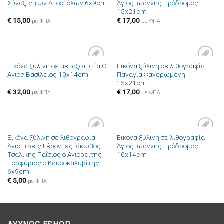
Σύναξις των Αποστόλων 6x9cm
Άγιος Ιωάννης Πρόδρομος
στην λίστα
στην λίστα
15x21cm
επιθυμιών
επιθυμιών
€
15,00
€
17,00
με ΦΠΑ
με ΦΠΑ
Εικόνα ξύλινη σε μεταξοτυπία Ο
Εικόνα ξύλινη σε λιθογραφία
Πρόσθήκη
Πρόσθήκη
Άγιος Βασίλειος 10x14cm
Παναγία Φανερωμένη
στην λίστα
στην λίστα
15x21cm
επιθυμιών
επιθυμιών
€
32,00
€
17,00
με ΦΠΑ
με ΦΠΑ
Εικόνα ξύλινη σε λιθογραφία
Εικόνα ξύλινη σε λιθογραφία
Πρόσθήκη
Πρόσθήκη
Άγιοι τρεις Γέροντες Ιάκωβος
Άγιος Ιωάννης Πρόδρομος
στην λίστα
στην λίστα
Τσαλίκης Παΐσιος ο Αγιορείτης
10x14cm
επιθυμιών
επιθυμιών
Πορφύριος ο Καυσοκαλυβίτης
6x9cm
€
5,00
με ΦΠΑ