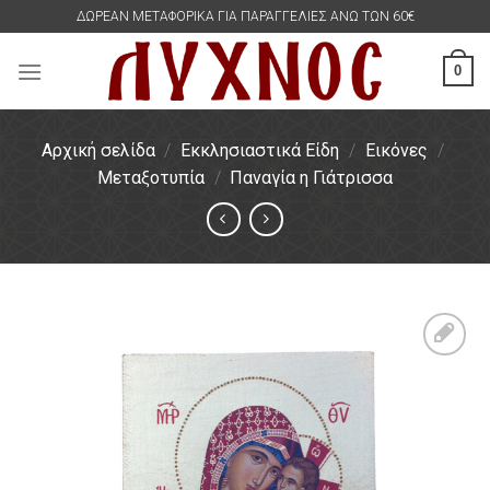
Skip
ΔΩΡΕΑΝ ΜΕΤΑΦΟΡΙΚΑ ΓΙΑ ΠΑΡΑΓΓΕΛΙΕΣ ΑΝΩ ΤΩΝ 60€
to
content
0
Αρχική σελίδα
/
Εκκλησιαστικά Είδη
/
Εικόνες
/
Μεταξοτυπία
/
Παναγία η Γιάτρισσα
Πρόσθήκη
στην
λίστα
επιθυμιών