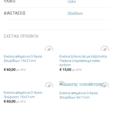
ΥΛΙΚΟ
Ξύλο
ΔΙΑΣΤΑΣΕΙΣ
20x26cm
ΣΧΕΤΙΚΑ ΠΡΟΪΟΝΤΑ
Εικόνα ασημένια Ο Άγιος
Εικόνα ξύλινη σε μεταξοτυπία
Πρόσθήκη
Πρόσθήκη
Σπυρίδων 15x21cm
Πααγία η Ιεροσολυμίτισσα
στην λίστα
στην λίστα
6x9cm
επιθυμιών
επιθυμιών
€
60,00
€
15,00
με ΦΠΑ
με ΦΠΑ
Εικόνα ασημένια Ο Άγιος
Εικόνα ασημένια Ο Άγιος
Πρόσθήκη
Πρόσθήκη
Γεώργιος 15x21cm
Σπυρίδων 9x11cm
στην λίστα
στην λίστα
επιθυμιών
επιθυμιών
€
60,00
με ΦΠΑ