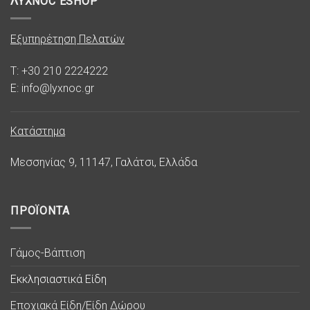
ΛΥΧΝΟC ESHOP
Εξυπηρέτηση Πελατών
T: +30 210 2224222
E: info@lyxnoc.gr
Κατάστημα
Μεσσηνίας 9, 11147, Γαλάτσι, Ελλάδα
ΠΡΟΪΟΝΤΑ
Γάμος-Βάπτιση
Εκκλησιαστικά Είδη
Εποχιακά Είδη/Είδη Δώρου