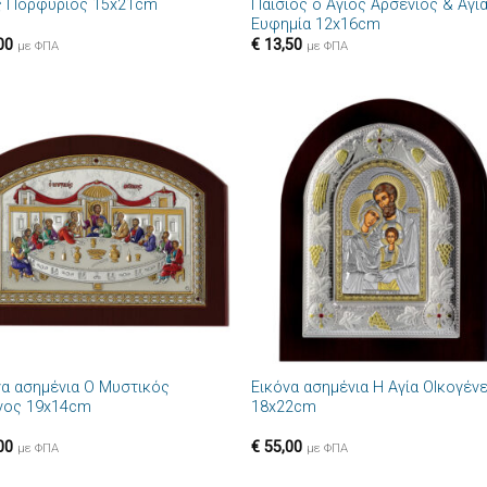
ς Πορφύριος 15x21cm
Παΐσιος ο Άγιος Αρσένιος & Αγί
Ευφημία 12x16cm
00
€
13,50
με ΦΠΑ
με ΦΠΑ
Πρόσθήκη
Πρόσθ
στην λίστα
στην λί
επιθυμιών
επιθυμ
+
να ασημένια Ο Μυστικός
Εικόνα ασημένια Η Αγία ΟΙκογένε
νος 19x14cm
18x22cm
00
€
55,00
με ΦΠΑ
με ΦΠΑ