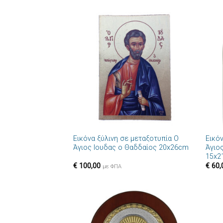
Πρόσθήκη
στην λίστα
επιθυμιών
+
+
Εικόνα ξύλινη σε μεταξοτυπία Ο
Εικό
Άγιος Ιουδας ο Θαδδαίος 20x26cm
Άγιο
15x2
€
100,00
€
60,
με ΦΠΑ
Πρόσθήκη