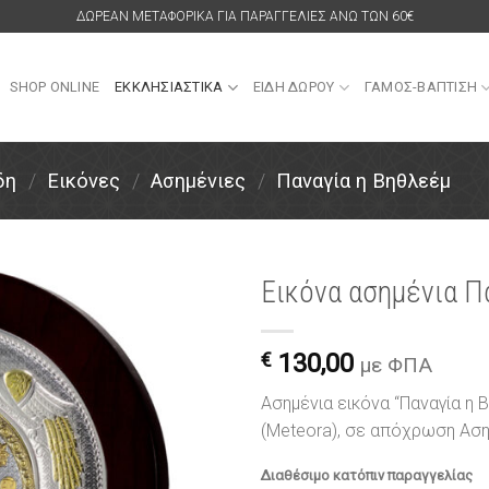
ΔΩΡΕΑΝ ΜΕΤΑΦΟΡΙΚΑ ΓΙΑ ΠΑΡΑΓΓΕΛΙΕΣ ΑΝΩ ΤΩΝ 60€
SHOP ONLINE
ΕΚΚΛΗΣΙΑΣΤΙΚΑ
ΕΙΔΗ ΔΩΡΟΥ
ΓΑΜΟΣ-ΒΑΠΤΙΣΗ
δη
/
Εικόνες
/
Ασημένιες
/
Παναγία η Βηθλεέμ
Εικόνα ασημένια Π
Πρόσθήκη
στην
€
130,00
με ΦΠΑ
λίστα
επιθυμιών
Ασημένια εικόνα “Παναγία η
(Meteora), σε απόχρωση Ασ
Διαθέσιμο κατόπιν παραγγελίας