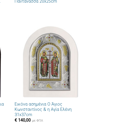
α
Παντάνασσα 20x25cm
ήκη
Πρόσθήκη
στα
στην λίστα
ιών
επιθυμιών
+
ια
Εικόνα ασημένια Ο Άγιος
Κωνσταντίνος & η Αγία Ελένη
31x37cm
€
140,00
με ΦΠΑ