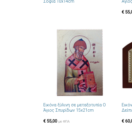
Σοφία 10x14cm
Άγιο
€
55,
Πρόσθήκη
στην λίστα
επιθυμιών
+
+
Εικόνα ξύλινη σε μεταξοτυπία Ο
Εικό
Άγιος Σπυρίδων 15x21cm
Δείπ
€
55,00
€
60,
με ΦΠΑ