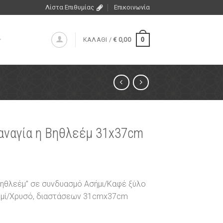
Λίστα Επιθυμίας
Επικοινωνία
0
ΚΑΛΑΘΙ /
€
0,00
αναγία η Βηθλεέμ 31x37cm
 Βηθλεέμ” σε συνδυασμό Ασήμι/Καφέ ξύλο
ημί/Χρυσό, διαστάσεων 31cmx37cm