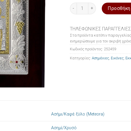
Εικόνα ασημένια Παναγία η Βη
Προσθήκη
ΤΗΛΕΦΩΝΙΚΕΣ ΠΑΡΑΓΓΕΛΙΕΣ
Στα προϊόντα κατόπιν παραγγελίας
ενημερώσουμε για τον ακριβή χρόνο
Κωδικός προϊόντος:
252459
Κατηγορίες:
Ασημένιες
,
Εικόνες
,
Εκκ
Ασήμι/Καφέ ξύλο (Meteora)
Ασημί/Χρυσό