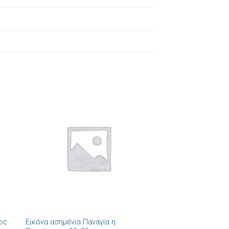
ήκη
Πρόσθήκη
στα
στην λίστα
ιών
επιθυμιών
+
ιος
Εικόνα ασημένια Παναγία η