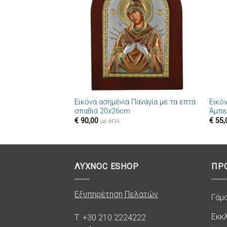
στην λίστα
επιθυμιών
+
+
Εικόνα ασημένια Παναγία με τα επτά
Εικό
σπαθιά 20x26cm
Άμπε
€
90,00
€
55,
με ΦΠΑ
ΛΥΧΝΟC ESHOP
ΠΡ
Εξυπηρέτηση Πελατών
Γάμ
Εκκλ
T: +30 210 2224222