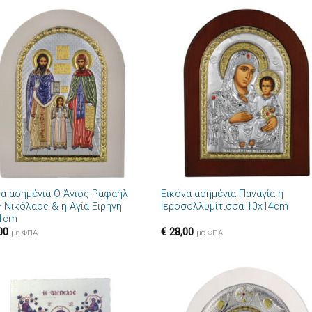
Πρόσθήκη
Πρόσθ
στην λίστα
στην λί
επιθυμιών
επιθυμ
+
να ασημένια Ο Άγιος Ραφαήλ
Εικόνα ασημένια Παναγία η
ς Νικόλαος & η Αγία Ειρήνη
Ιεροσολλυμίτισσα 10x14cm
1cm
00
€
28,00
με ΦΠΑ
με ΦΠΑ
Πρόσθήκη
Πρόσθ