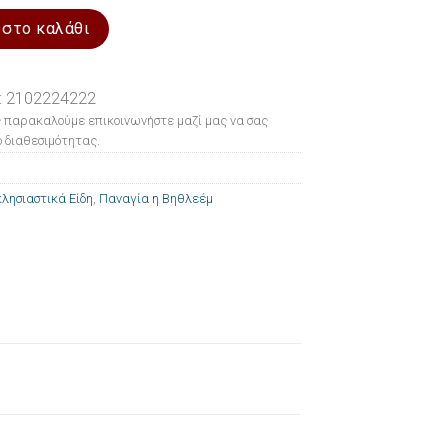
θλεέμ 31x37cm ποσότητα
 στο καλάθι
: 2102224222
 παρακαλούμε επικοινωνήστε μαζί μας να σας
 διαθεσιμότητας.
λησιαστικά Είδη
,
Παναγία η Βηθλεέμ