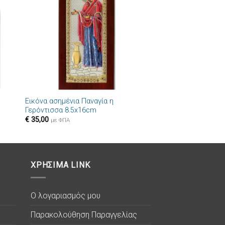
στα
στην λίστα
ιών
επιθυμιών
+
Εικόνα ασημένια Παναγία η
Γερόντισσα 8.5x16cm
€
35,00
με ΦΠΑ
ΧΡΗΣΙΜΑ LINK
Ο λογαριασμός μου
Παρακολούθηση Παραγγελίας