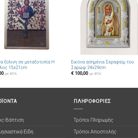
στην λίστα
στην λί
επιθυμιών
επιθυμ
+
να ξύλινη σε μεταξοτυπία Η
Εικόνα ασημένια Σεραφείμ του
λος 15x21cm
Σαρώφ 24x29cm
00
€
100,00
με ΦΠΑ
με ΦΠΑ
ΟΪΟΝΤΑ
ΠΛΗΡΟΦΟΡΙΕΣ
ος-Βάπτιση
Τρόποι Πληρωμής
ησιαστικά Είδη
Τρόποι Αποστολής