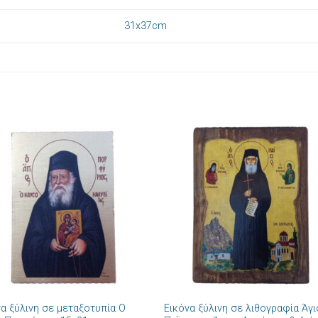
31x37cm
Πρόσθήκη
Πρόσθ
στην λίστα
στην λί
επιθυμιών
επιθυμ
+
να ξύλινη σε μεταξοτυπία Ο
Εικόνα ξύλινη σε λιθογραφία Άγ