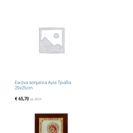
ήκη
Πρόσθήκη
στα
στην λίστα
ιών
επιθυμιών
+
Εικόνα ασημένια Αγία Τριάδα
20x25cm
€
65,70
με ΦΠΑ
ήκη
Πρόσθήκη