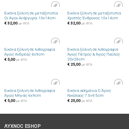
Εικόνα ξύλινη σε μεταξοτυπία
Εικόνα ξύλινη σε μεταξοτυπία
Πρόσθήκη
Πρόσθήκη
Οι Άγιοι Ανάργυροι 10x14cm
Χριστός Ένθρονος 10x14cm
στην λίστα
στην λίστα
επιθυμιών
επιθυμιών
€
32,00
€
32,00
με ΦΠΑ
με ΦΠΑ
Εικόνα ξύλινη σε λιθογραφία
Εικόνα ξύλινη σε λιθογραφία
Πρόσθήκη
Πρόσθήκη
Άγιος Ανδρέας 6x9cm
Άγιος Πέτρος & Άγιος Παύλος
στην λίστα
στην λίστα
20x26cm
επιθυμιών
επιθυμιών
€
5,00
με ΦΠΑ
€
25,00
με ΦΠΑ
Εικόνα ξύλινη σε λιθογραφία
Εικόνα ασημένια Ο Άγιος
Πρόσθήκη
Πρόσθήκη
Άγιος Μηνάς 6x9cm
Νικόλαος 7.5×9.5cm
στην λίστα
στην λίστα
επιθυμιών
επιθυμιών
€
5,00
€
25,00
με ΦΠΑ
με ΦΠΑ
ΛΥΧΝΟC ESHOP