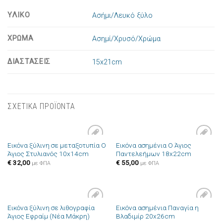
ΥΛΙΚΟ
Ασήμι/Λευκό ξύλο
ΧΡΩΜΑ
Ασημί/Χρυσό/Χρώμα
ΔΙΑΣΤΑΣΕΙΣ
15x21cm
ΣΧΕΤΙΚΑ ΠΡΟΪΟΝΤΑ
Εικόνα ξύλινη σε μεταξοτυπία Ο
Εικόνα ασημένια Ο Άγιος
Πρόσθήκη
Πρόσθήκη
Άγιος Στυλιανός 10x14cm
Παντελεήμων 18x22cm
στην λίστα
στην λίστα
επιθυμιών
επιθυμιών
€
32,00
€
55,00
με ΦΠΑ
με ΦΠΑ
Εικόνα ξύλινη σε λιθογραφία
Εικόνα ασημένια Παναγία η
Πρόσθήκη
Πρόσθήκη
Άγιος Εφραίμ (Νέα Μάκρη)
Βλαδιμίρ 20x26cm
στην λίστα
στην λίστα