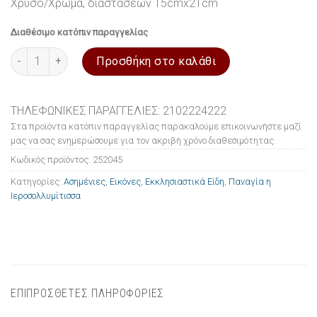
Χρυσό/Χρώμα, διαστάσεων 15cmx21cm
Διαθέσιμο κατόπιν παραγγελίας
Εικόνα ασημένια Παναγία η Ιεροσολλυμίτισσα 15x21cm ποσότητ
Προσθήκη στο καλάθι
ΤΗΛΕΦΩΝΙΚΕΣ ΠΑΡΑΓΓΕΛΙΕΣ: 2102224222
Στα προϊόντα κατόπιν παραγγελίας παρακαλούμε επικοινωνήστε μαζί
μας να σας ενημερώσουμε για τον ακριβή χρόνο διαθεσιμότητας.
Κωδικός προϊόντος:
252045
Κατηγορίες:
Ασημένιες
,
Εικόνες
,
Εκκλησιαστικά Είδη
,
Παναγία η
Ιεροσολλυμίτισσα
ΕΠΙΠΡΟΣΘΕΤΕΣ ΠΛΗΡΟΦΟΡΙΕΣ