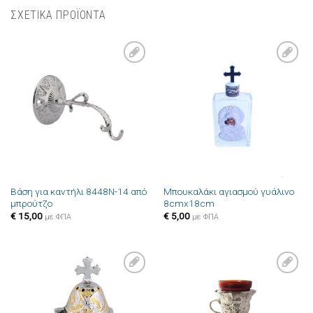
ΣΧΕΤΙΚΑ ΠΡΟΪΟΝΤΑ
Πρόσθήκη
Πρόσθήκη
στην λίστα
στην λίστα
επιθυμιών
επιθυμιών
Βάση για καντήλι 8448N-14 από
Μπουκαλάκι αγιασμού γυάλινο
μπρούτζο
8cmx18cm
€
15,00
€
5,00
με ΦΠΑ
με ΦΠΑ
Πρόσθήκη
Πρόσθήκη
στην λίστα
στην λίστα
επιθυμιών
επιθυμιών