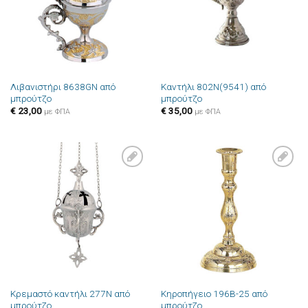
Λιβανιστήρι 8638GN από
Καντήλι 802N(9541) από
μπρούτζο
μπρούτζο
€
23,00
€
35,00
με ΦΠΑ
με ΦΠΑ
Πρόσθήκη
Πρόσθήκη
στην λίστα
στην λίστα
επιθυμιών
επιθυμιών
Κρεμαστό καντήλι 277N από
Κηροπήγειο 196B-25 από
μπρούτζο
μπρούτζο