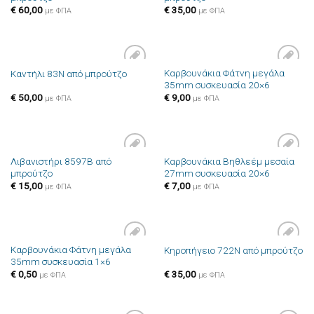
€
60,00
€
35,00
με ΦΠΑ
με ΦΠΑ
Καρβουνάκια Φάτνη μεγάλα
Καντήλι 83N από μπρούτζο
Πρόσθήκη
Πρόσθήκη
35mm συσκευασία 20×6
στην λίστα
στην λίστα
επιθυμιών
επιθυμιών
€
50,00
€
9,00
με ΦΠΑ
με ΦΠΑ
Λιβανιστήρι 8597B από
Καρβουνάκια Βηθλεέμ μεσαία
Πρόσθήκη
Πρόσθήκη
μπρούτζο
27mm συσκευασία 20×6
στην λίστα
στην λίστα
επιθυμιών
επιθυμιών
€
15,00
€
7,00
με ΦΠΑ
με ΦΠΑ
Καρβουνάκια Φάτνη μεγάλα
Κηροπήγειο 722N από μπρούτζο
Πρόσθήκη
Πρόσθήκη
35mm συσκευασία 1×6
στην λίστα
στην λίστα
επιθυμιών
επιθυμιών
€
0,50
€
35,00
με ΦΠΑ
με ΦΠΑ