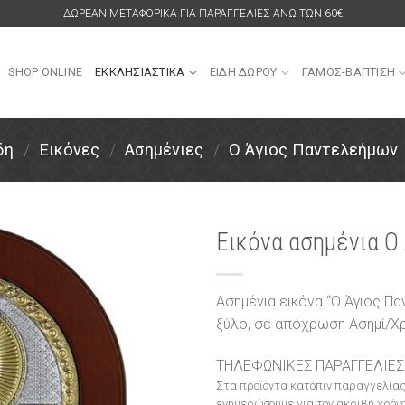
ΔΩΡΕΑΝ ΜΕΤΑΦΟΡΙΚΑ ΓΙΑ ΠΑΡΑΓΓΕΛΙΕΣ ΑΝΩ ΤΩΝ 60€
SHOP ONLINE
ΕΚΚΛΗΣΙΑΣΤΙΚΑ
ΕΙΔΗ ΔΩΡΟΥ
ΓΑΜΟΣ-ΒΑΠΤΙΣΗ
δη
/
Εικόνες
/
Ασημένιες
/
Ο Άγιος Παντελεήμων
Εικόνα ασημένια Ο
Πρόσθήκη
στην
Ασημένια εικόνα “Ο Άγιος Π
λίστα
ξύλο, σε απόχρωση Ασημί/
επιθυμιών
ΤΗΛΕΦΩΝΙΚΕΣ ΠΑΡΑΓΓΕΛΙΕΣ
Στα προϊόντα κατόπιν παραγγελίας
ενημερώσουμε για τον ακριβή χρόνο