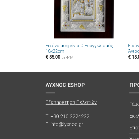
+
+
Εικόνα ασημένια Ο Ευαγγελισμός
Εικό
18x22cm
Άγιο
€
55,00
€
15,
με ΦΠΑ
ΛΥΧΝΟC ESHOP
ΠΡ
Εξυπηρέτηση Πελατών
Γάμ
Εκκλ
T: +30 210 2224222
E: info@lyxnoc.gr
Επο