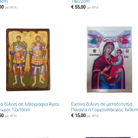
4cm
18x22cm
00
€
55,00
με ΦΠΑ
με ΦΠΑ
Πρόσθήκη
Πρόσθ
στην λίστα
στην λί
επιθυμιών
επιθυμ
+
α ξύλινη σε λιθογραφία Άγιοι
Εικόνα ξύλινη σε μεταξοτυπία
ωροι 12x16cm
Παναγία η Γοργοϋπήκωος 6x9c
50
€
15,00
με ΦΠΑ
με ΦΠΑ