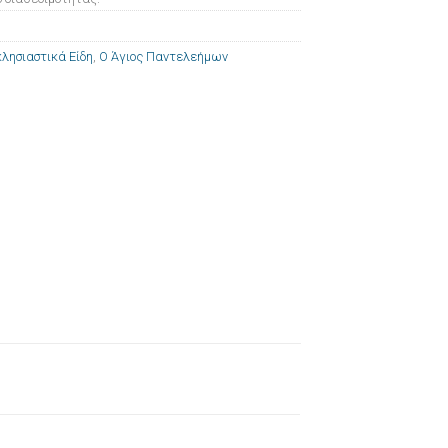
λησιαστικά Είδη
,
Ο Άγιος Παντελεήμων