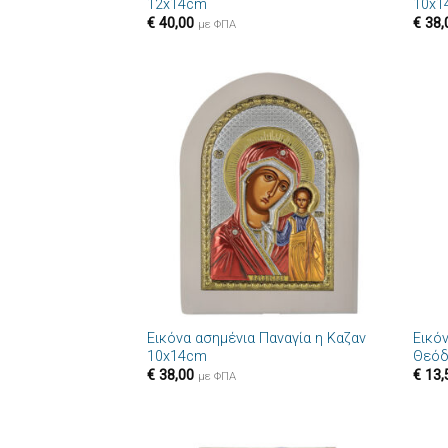
12x14cm
10x1
€
40,00
€
38,
με ΦΠΑ
Πρόσθήκη
στην λίστα
επιθυμιών
+
+
Εικόνα ασημένια Παναγία η Καζαν
Εικόν
10x14cm
Θεόδ
€
38,00
€
13,
με ΦΠΑ