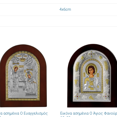
4x6cm
Πρόσθήκη
Πρόσθ
στην λίστα
στην λί
επιθυμιών
επιθυμ
+
να ασημένια Ο Ευαγγελισμός
Εικόνα ασημένια Ο Άγιος Φανού