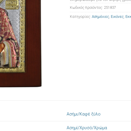
Κωδικός προϊόντος:
251837
Κατηγορίες:
Ασημένιες
,
Εικόνες
,
Εκκ
Ασήμι/Καφέ ξύλο
Ασημί/Χρυσό/Χρώμα