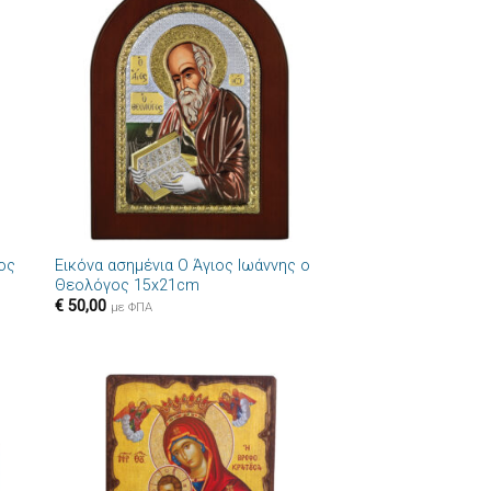
ήκη
Πρόσθήκη
στα
στην λίστα
ιών
επιθυμιών
+
ιος
Εικόνα ασημένια Ο Άγιος Ιωάννης ο
Θεολόγος 15x21cm
€
50,00
με ΦΠΑ
ήκη
Πρόσθήκη
στα
στην λίστα
ιών
επιθυμιών