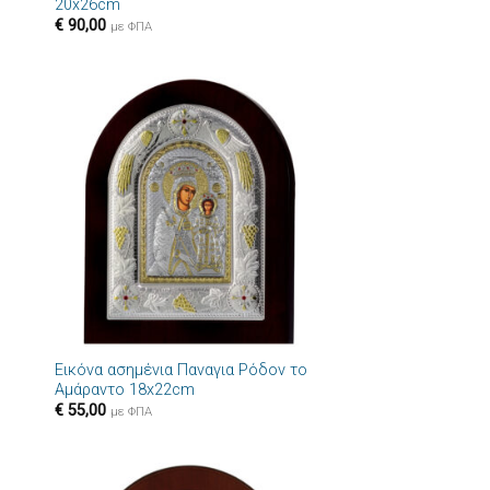
20x26cm
€
90,00
με ΦΠΑ
ήκη
Πρόσθήκη
στα
στην λίστα
ιών
επιθυμιών
+
Εικόνα ασημένια Παναγια Ρόδον το
m
Αμάραντο 18x22cm
€
55,00
με ΦΠΑ