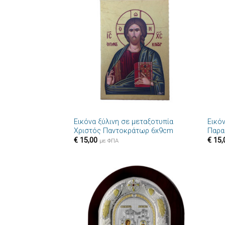
Πρόσθήκη
στην λίστα
επιθυμιών
+
+
Εικόνα ξύλινη σε μεταξοτυπία
Εικόν
Χριστός Παντοκράτωρ 6x9cm
Παρα
€
15,00
€
15,
με ΦΠΑ
Πρόσθήκη
στην λίστα
επιθυμιών