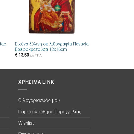
+
ίας
Εικόνα ξύλινη σε λιθογραφία Παναγία
Βρεφοκρατούσα 12x16cm
€
13,50
με ΦΠΑ
ΧΡΗΣΙΜΑ LINK
Ο λογαριασμός μου
Παρακολούθηση Παραγγελίας
Wishlist