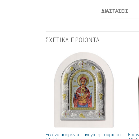
ΔΙΑΣΤΑΣΕΙΣ
ΣΧΕΤΙΚΑ ΠΡΟΪΟΝΤΑ
Πρόσθήκη
στην λίστα
επιθυμιών
+
+
Εικόνα ασημένια Παναγία η Τσαμπίκα
Εικό