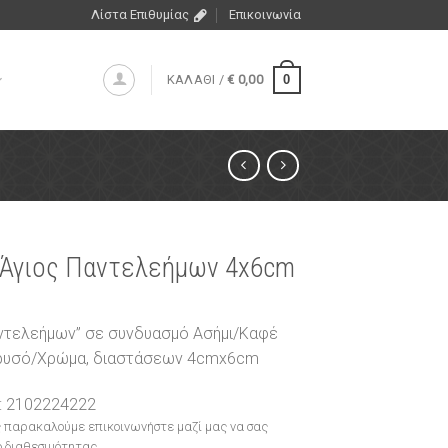
Λίστα Επιθυμίας
Επικοινωνία
0
ΚΑΛΑΘΙ /
€
0,00
 Άγιος Παντελεήμων 4x6cm
αντελεήμων” σε συνδυασμό Ασήμι/Καφέ
Χρυσό/Χρώμα, διαστάσεων 4cmx6cm
: 2102224222
 παρακαλούμε επικοινωνήστε μαζί μας να σας
 διαθεσιμότητας.