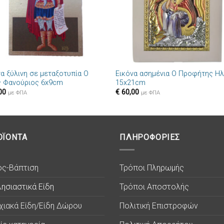
+
να ξύλινη σε μεταξοτυπία Ο
Εικόνα ασημένια Ο Προφήτης Ηλ
ς Φανούριος 6x9cm
15x21cm
00
€
60,00
με ΦΠΑ
με ΦΠΑ
ΟΪΟΝΤΑ
ΠΛΗΡΟΦΟΡΙΕΣ
ος-Βάπτιση
Τρόποι Πληρωμής
ησιαστικά Είδη
Τρόποι Αποστολής
χιακά Είδη/Είδη Δώρου
Πολιτική Επιστροφών