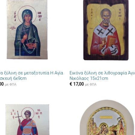
Πρόσθήκη
Πρόσθ
στην λίστα
στην λί
επιθυμιών
επιθυμ
+
α ξύλινη σε μεταξοτυπία Η Αγία
Εικόνα ξύλινη σε λιθογραφία Άγ
σκευή 6x9cm
Νικόλαος 15x21cm
00
€
17,00
με ΦΠΑ
με ΦΠΑ
Πρόσθήκη
Πρόσθ
στην λίστα
στην λί
επιθυμιών
επιθυμ