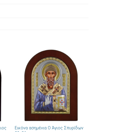
ήκη
Πρόσθήκη
στα
στην λίστα
ιών
επιθυμιών
+
ριος
Εικόνα ασημένια Ο Άγιος Σπυρίδων