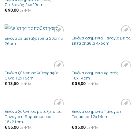
Στυλιανός 24x29cm
€
90,00
με ΦΠΑ
Εικόνα ασημένια Παναγία με τα
Εικόνα σε μεταξοτυπία 20cm x
Πρόσθήκη
Πρόσθήκη
επτά σπαθιά 4x6cm
26cm
στην λίστα
στην λίστα
επιθυμιών
επιθυμιών
Εικόνα ξύλινη σε λιθογραφία
Εικόνα ασημένια Χριστός
Πρόσθήκη
Πρόσθήκη
Όλγα 12x16cm
10x14cm
στην λίστα
στην λίστα
επιθυμιών
επιθυμιών
€
13,50
€
38,00
με ΦΠΑ
με ΦΠΑ
Εικόνα ξύλινη σε μεταξοτυπία
Εικόνα ασημένια Παναγία η
Πρόσθήκη
Πρόσθήκη
Παναγία η Θεραπεύουσα
Τσαμπίκα 12x14cm
στην λίστα
στην λίστα
15x21cm
επιθυμιών
επιθυμιών
€
55,00
€
35,00
με ΦΠΑ
με ΦΠΑ