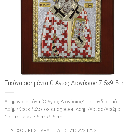
Εικόνα ασημένια Ο Άγιος Διονύσιος 7.5×9.5cm
Ασημένια εικόνα “Ο Άγιος Διονύσιος” σε συνδυασμό
Ασήμι/Καφέ ξύλο, σε απόχρωση Ασημί/Χρυσό/Χρώμα,
διαστάσεων 7.5cmx9.5cm
ΤΗΛΕΦΩΝΙΚΕΣ ΠΑΡΑΓΓΕΛΙΕΣ: 2102224222