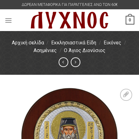
Skip
ΔΩΡΕΑΝ ΜΕΤΑΦΟΡΙΚΑ ΓΙΑ ΠΑΡΑΓΓΕΛΙΕΣ ΑΝΩ ΤΩΝ 60€
to
content
0
Αρχική σελίδα
/
Εκκλησιαστικά Είδη
/
Εικόνες
/
Ασημένιες
/
Ο Άγιος Διονύσιος
Πρόσθήκη
στην
λίστα
επιθυμιών