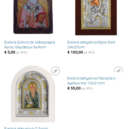
επιθυμιών
επιθυμιών
Εικόνα ξύλινη σε λιθογραφία
Εικόνα ασημένια Άξιον Εστί
Άγιος Θεράπων 6x9cm
24x32cm
€
5,00
€
130,00
με ΦΠΑ
με ΦΠΑ
Εικόνα ασημένια Παναγία η
Πρόσθήκη
Πρόσθήκη
Αμόλυντος 15x21cm
στην λίστα
στην λίστα
επιθυμιών
επιθυμιών
€
55,00
με ΦΠΑ
Εικόνα ασημένια Ο Άγιος