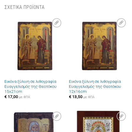
ΣΧΕΤΙΚΑ ΠΡΟΪΟΝΤΑ
Πρόσθήκη
Πρόσθήκη
στην λίστα
στην λίστα
επιθυμιών
επιθυμιών
Εικόνα ξύλινη σε λιθογραφία
Εικόνα ξύλινη σε λιθογραφία
Ευαγγελισμός της Θεοτόκου
Ευαγγελισμός της Θεοτόκου
15x21cm
12x16cm
€
17,00
€
13,50
με ΦΠΑ
με ΦΠΑ
Πρόσθήκη
Πρόσθήκη
στην λίστα
στην λίστα