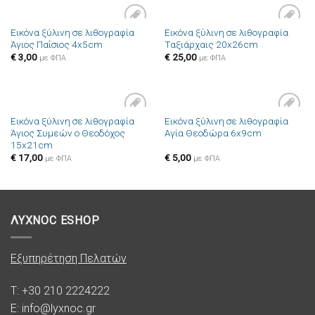
Εικόνα ξύλινη σε λιθογραφία
Εικόνα ξύλινη σε λιθογραφία
Πρόσθήκη
Πρόσθήκη
Άγιος Παΐσιος 4x5cm
Ταξιάρχαις 20x26cm
στην λίστα
στην λίστα
επιθυμιών
επιθυμιών
€
3,00
€
25,00
με ΦΠΑ
με ΦΠΑ
Εικόνα ξύλινη σε λιθογραφία
Εικόνα ξύλινη σε λιθογραφία
Πρόσθήκη
Πρόσθήκη
Άγιος Συμεών ο Θεοδόχος
Αγία Θεοδώρα 6x9cm
στην λίστα
στην λίστα
15x21cm
επιθυμιών
επιθυμιών
€
17,00
€
5,00
με ΦΠΑ
με ΦΠΑ
ΛΥΧΝΟC ESHOP
Εξυπηρέτηση Πελατών
T: +30 210 2224222
E: info@lyxnoc.gr