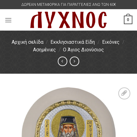
Skip
ΔΩΡΕΑΝ ΜΕΤΑΦΟΡΙΚΑ ΓΙΑ ΠΑΡΑΓΓΕΛΙΕΣ ΑΝΩ ΤΩΝ 60€
to
content
0
Αρχική σελίδα
/
Εκκλησιαστικά Είδη
/
Εικόνες
/
Ασημένιες
/
Ο Άγιος Διονύσιος
Πρόσθήκη
στην
λίστα
επιθυμιών