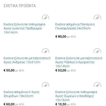
ΣΧΕΤΙΚΑ ΠΡΟΪΟΝΤΑ
Εικόνα ξύλινη σε λιθογραφία
Εικόνα ασημένια Παναγία η
Πρόσθήκη
Πρόσθήκη
Άγιος Ιωάννης Πρόδρομος
Γλυκοφιλούσα 24x29cm
στην λίστα
στην λίστα
10x14cm
επιθυμιών
επιθυμιών
€
80,00
με ΦΠΑ
Εικόνα ξύλινη σε μεταξοτυπία Ο
Εικόνα ξύλινη σε μεταξοτυπία Ο
Πρόσθήκη
Πρόσθήκη
Άγιος Ανδρέας 15x21cm
Άγιος Παΐσιος ο Αγιορείτης
στην λίστα
στην λίστα
10x14cm
επιθυμιών
επιθυμιών
€
55,00
€
32,00
με ΦΠΑ
με ΦΠΑ
Εικόνα ασημένια Ο Άγιος
Εικόνα ξύλινη σε λιθογραφία
Πρόσθήκη
Πρόσθήκη
Σπυρίδων 18x22cm
Άγιος Συμεών ο Θεοδόχος
στην λίστα
στην λίστα
12x16cm
επιθυμιών
επιθυμιών
€
60,00
€
13,50
με ΦΠΑ
με ΦΠΑ