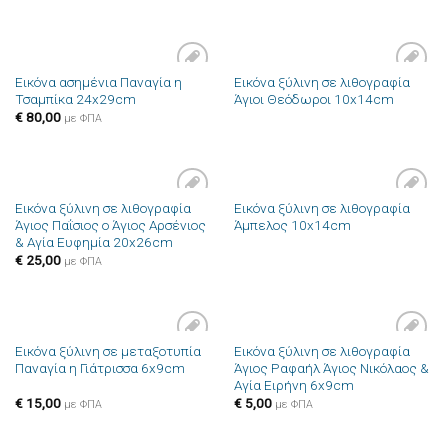
Εικόνα ασημένια Παναγία η
Εικόνα ξύλινη σε λιθογραφία
Πρόσθήκη
Πρόσθήκη
Τσαμπίκα 24x29cm
Άγιοι Θεόδωροι 10x14cm
στην λίστα
στην λίστα
επιθυμιών
επιθυμιών
€
80,00
με ΦΠΑ
Εικόνα ξύλινη σε λιθογραφία
Εικόνα ξύλινη σε λιθογραφία
Πρόσθήκη
Πρόσθήκη
Άγιος Παΐσιος ο Άγιος Αρσένιος
Άμπελος 10x14cm
στην λίστα
στην λίστα
& Αγία Ευφημία 20x26cm
επιθυμιών
επιθυμιών
€
25,00
με ΦΠΑ
Εικόνα ξύλινη σε μεταξοτυπία
Εικόνα ξύλινη σε λιθογραφία
Πρόσθήκη
Πρόσθήκη
Παναγία η Γιάτρισσα 6x9cm
Άγιος Ραφαήλ Άγιος Νικόλαος &
στην λίστα
στην λίστα
Αγία Ειρήνη 6x9cm
επιθυμιών
επιθυμιών
€
15,00
€
5,00
με ΦΠΑ
με ΦΠΑ