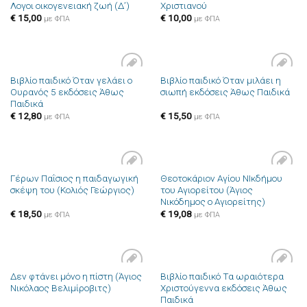
Λογοι οικογενειακή ζωή (Δ’)
Χριστιανού
στην λίστα
στην λίστα
επιθυμιών
επιθυμιών
€
15,00
€
10,00
με ΦΠΑ
με ΦΠΑ
Βιβλίο παιδικό Όταν γελάει ο
Βιβλίο παιδικό Όταν μιλάει η
Πρόσθήκη
Πρόσθήκη
Ουρανός 5 εκδόσεις Άθως
σιωπή εκδόσεις Άθως Παιδικά
στην λίστα
στην λίστα
Παιδικά
επιθυμιών
επιθυμιών
€
12,80
€
15,50
με ΦΠΑ
με ΦΠΑ
Γέρων Παΐσιος η παιδαγωγική
Θεοτοκάριον Αγίου ΝΙκδήμου
Πρόσθήκη
Πρόσθήκη
σκέψη του (Κολιός Γεώργιος)
του Αγιορείτου (Άγιος
στην λίστα
στην λίστα
Νικόδημος ο Αγιορείτης)
επιθυμιών
επιθυμιών
€
18,50
€
19,08
με ΦΠΑ
με ΦΠΑ
Δεν φτάνει μόνο η πίστη (Άγιος
Βιβλίο παιδικό Τα ωραιότερα
Πρόσθήκη
Πρόσθήκη
Νικόλαος Βελιμίροβιτς)
Χριστούγεννα εκδόσεις Άθως
στην λίστα
στην λίστα
Παιδικά
επιθυμιών
επιθυμιών