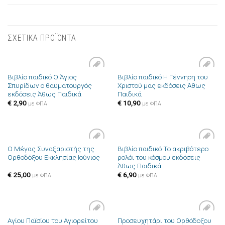
ΣΧΕΤΙΚΑ ΠΡΟΪΟΝΤΑ
Βιβλίο παιδικό Ο Άγιος
Βιβλίο παιδικό Η Γέννηση του
Πρόσθήκη
Πρόσθήκη
Σπυρίδων ο θαυματουργός
Χριστού μας εκδόσεις Άθως
στην λίστα
στην λίστα
εκδόσεις Άθως Παιδικά
Παιδικά
επιθυμιών
επιθυμιών
€
2,90
€
10,90
με ΦΠΑ
με ΦΠΑ
Ο Μέγας Συναξαριστής της
Βιβλίο παιδικό Το ακριβότερο
Πρόσθήκη
Πρόσθήκη
Ορθοδόξου Εκκλησίας Ιούνιος
ρολόι του κόσμου εκδόσεις
στην λίστα
στην λίστα
Άθως Παιδικά
επιθυμιών
επιθυμιών
€
25,00
€
6,90
με ΦΠΑ
με ΦΠΑ
Αγίου Παϊσίου του Αγιορείτου
Προσευχητάρι του Ορθόδοξου
Πρόσθήκη
Πρόσθήκη