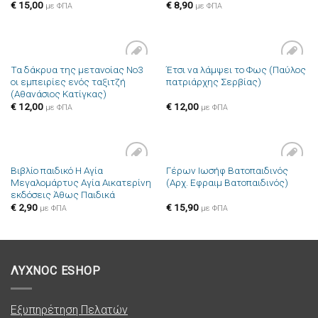
€
15,00
€
8,90
με ΦΠΑ
με ΦΠΑ
Τα δάκρυα της μετανοίας Νο3
Έτσι να λάμψει το Φως (Παύλος
Πρόσθήκη
Πρόσθήκη
οι εμπειρίες ενός ταξιτζή
πατριάρχης Σερβίας)
στην λίστα
στην λίστα
(Αθανάσιος Κατίγκας)
επιθυμιών
επιθυμιών
€
12,00
€
12,00
με ΦΠΑ
με ΦΠΑ
Βιβλίο παιδικό Η Αγία
Γέρων Ιωσήφ Βατοπαιδινός
Πρόσθήκη
Πρόσθήκη
Μεγαλομάρτυς Αγία Αικατερίνη
(Αρχ. Εφραιμ Βατοπαιδινός)
στην λίστα
στην λίστα
εκδόσεις Άθως Παιδικά
επιθυμιών
επιθυμιών
€
2,90
€
15,90
με ΦΠΑ
με ΦΠΑ
ΛΥΧΝΟC ESHOP
Εξυπηρέτηση Πελατών