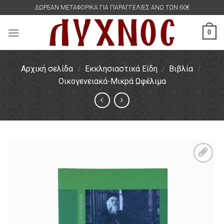
Skip
ΔΩΡΕΑΝ ΜΕΤΑΦΟΡΙΚΑ ΓΙΑ ΠΑΡΑΓΓΕΛΙΕΣ ΑΝΩ ΤΩΝ 60€
to
content
0
Αρχική σελίδα
/
Εκκλησιαστικά Είδη
/
Βιβλία
/
Οικογενειακά-Μικρά Ωφέλιμα
Πρόσθήκη
στην
λίστα
επιθυμιών