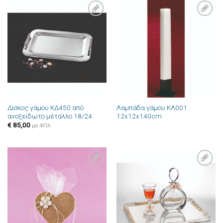
Πρόσθήκη
Πρόσθήκη
στην λίστα
στην λίστα
επιθυμιών
επιθυμιών
Δίσκος γάμου ΚΔ450 από
Λαμπάδα γάμου ΚΛ001
ανοξείδωτο μέταλλο 18/24
12x12x140cm
€
85,00
με ΦΠΑ
Πρόσθήκη
Πρόσθήκη
στην λίστα
στην λίστα
επιθυμιών
επιθυμιών