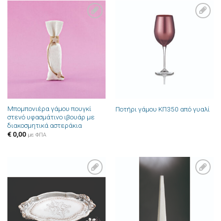
Πρόσθήκη
Πρόσθήκη
στην λίστα
στην λίστα
επιθυμιών
επιθυμιών
Μπομπονιέρα γάμου πουγκί
Ποτήρι γάμου ΚΠ350 από γυαλί
στενό υφασμάτινο ιβουάρ με
διακοσμητικά αστεράκια
€
0,00
με ΦΠΑ
Πρόσθήκη
Πρόσθήκη
στην λίστα
στην λίστα
επιθυμιών
επιθυμιών