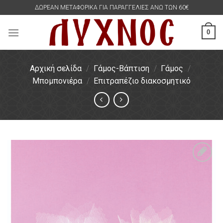
Skip
ΔΩΡΕΑΝ ΜΕΤΑΦΟΡΙΚΑ ΓΙΑ ΠΑΡΑΓΓΕΛΙΕΣ ΑΝΩ ΤΩΝ 60€
to
content
0
Αρχική σελίδα
/
Γάμος-Βάπτιση
/
Γάμος
/
Μπομπονιέρα
/
Επιτραπέζιο διακοσμητικό
Πρόσθήκη
στην
λίστα
επιθυμιών