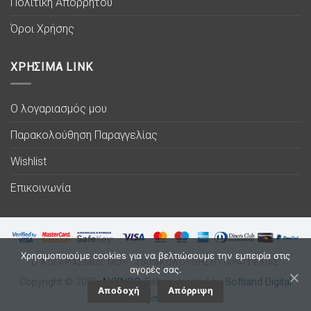
Πολιτική Απορρήτου
Όροι Χρήσης
ΧΡΗΣΙΜΑ LINK
Ο λογαριασμός μου
Παρακολούθηση Παραγγελίας
Wishlist
Επικοινωνία
Χρησιμοποιούμε cookies για να βελτιώσουμε την εμπειρία στις
Ο ΛΟΓΑΡΙΑΣΜΟΣ ΜΟΥ
ΠΑΡΑΚΟΛΟΥΘΗΣΗ ΠΑΡΑΓΓΕΛΙΑΣ
αγορές σας.
Copyright © 2026
ΛΥΧΝΟC
. Eshop created by
Softland Digital
Αποδοχή
Απόρριψη
Agency.