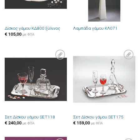
Δίσκος γάμου ΚΔ800 ξύλινος
Λαμπάδα γάμου ΚΛ071
€
105,00
με ΦΠΑ
Πρόσθήκη
Πρόσθήκη
στην λίστα
στην λίστα
επιθυμιών
επιθυμιών
Σετ Δίσκου γάμου SET118
Σετ Δίσκου γάμου SET175
€
240,00
€
159,00
με ΦΠΑ
με ΦΠΑ