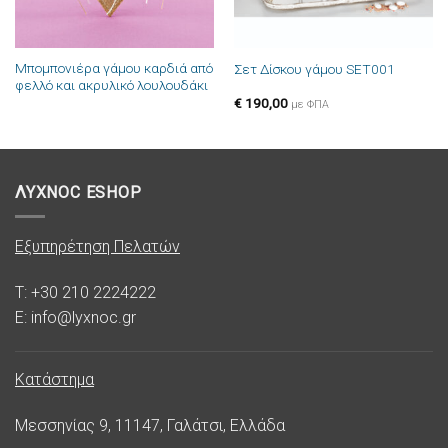
Μπομπονιέρα γάμου καρδιά από
Σετ Δίσκου γάμου SET001
φελλό και ακρυλικό λουλουδάκι
€
190,00
με ΦΠΑ
ΛΥΧΝΟC ESHOP
Εξυπηρέτηση Πελατών
T: +30 210 2224222
E: info@lyxnoc.gr
Κατάστημα
Μεσσηνίας 9, 11147, Γαλάτσι, Ελλάδα