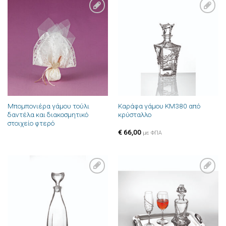
Πρόσθήκη
Πρόσθήκη
στην λίστα
στην λίστα
επιθυμιών
επιθυμιών
Μπομπονιέρα γάμου τούλι
Καράφα γάμου ΚΜ380 από
δαντέλα και διακοσμητικό
κρύσταλλο
στοιχείο φτερό
€
66,00
με ΦΠΑ
Πρόσθήκη
Πρόσθήκη
στην λίστα
στην λίστα
επιθυμιών
επιθυμιών