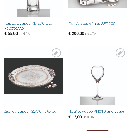
Καράφα γάμου ΚΜ270 από
Σετ Δίσκου γάμου SET205
κρύσταλλο
€
65,00
€
200,00
με ΦΠΑ
με ΦΠΑ
Πρόσθήκη
Πρόσθήκη
στην λίστα
στην λίστα
επιθυμιών
επιθυμιών
Δίσκος γάμου ΚΔ770 ξύλινος
Ποτήρι γάμου ΚΠ010 από γυαλί
€
12,00
με ΦΠΑ