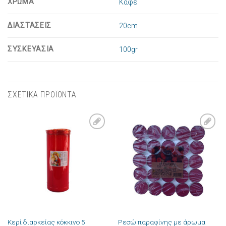
ΧΡΩΜΑ
Καφέ
ΔΙΑΣΤΑΣΕΙΣ
20cm
ΣΥΣΚΕΥΑΣΙΑ
100gr
ΣΧΕΤΙΚΑ ΠΡΟΪΟΝΤΑ
Πρόσθήκη
Πρόσθήκη
στην λίστα
στην λίστα
επιθυμιών
επιθυμιών
Κερί διαρκείας κόκκινο 5
Ρεσώ παραφίνης με άρωμα