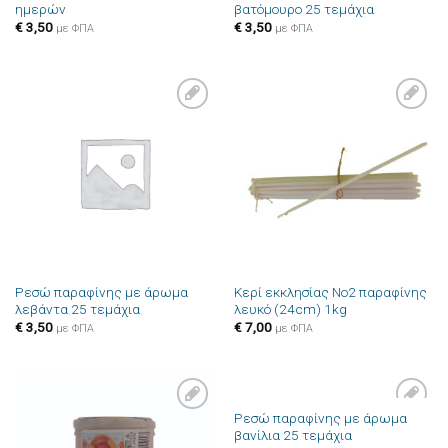
ημερών
βατόμουρο 25 τεμάχια
€
3,50
€
3,50
με ΦΠΑ
με ΦΠΑ
Πρόσθήκη
Πρόσθήκη
στην λίστα
στην λίστα
επιθυμιών
επιθυμιών
Ρεσώ παραφίνης με άρωμα
Κερί εκκλησίας Νο2 παραφίνης
λεβάντα 25 τεμάχια
λευκό (24cm) 1kg
€
3,50
€
7,00
με ΦΠΑ
με ΦΠΑ
Ρεσώ παραφίνης με άρωμα
Πρόσθήκη
Πρόσθήκη
βανίλια 25 τεμάχια
στην λίστα
στην λίστα