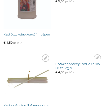
επιθυμιών
επιθυμιών
€
3,50
με ΦΠΑ
Κερί διαρκείας λευκό 1 ημέρας
€
1,50
με ΦΠΑ
Ρεσώ παραφίνης άοσμο λευκό
Πρόσθήκη
Πρόσθήκη
50 τεμαχια
στην λίστα
στην λίστα
επιθυμιών
επιθυμιών
€
4,00
με ΦΠΑ
Κερί εκκλησίας Νο2 παραφίνης