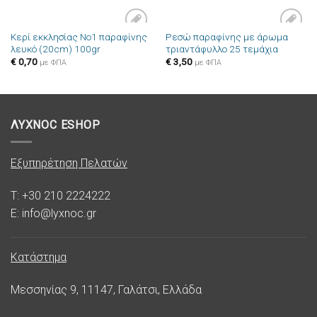
Κερί εκκλησίας Νο1 παραφίνης
Ρεσώ παραφίνης με άρωμα
Πρόσθήκη
Πρόσθήκη
λευκό (20cm) 100gr
τριαντάφυλλο 25 τεμάχια
στην λίστα
στην λίστα
επιθυμιών
επιθυμιών
€
0,70
€
3,50
με ΦΠΑ
με ΦΠΑ
ΛΥΧΝΟC ESHOP
Εξυπηρέτηση Πελατών
T: +30 210 2224222
E: info@lyxnoc.gr
Κατάστημα
Μεσσηνίας 9, 11147, Γαλάτσι, Ελλάδα