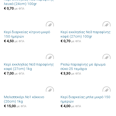
λευκό (24cm) 100gr
€
0,70
με ΦΠΑ
Κερί διαρκείας κίτρινο μικρό
Κερί εκκλησίας Νο3 παραφίνης
Πρόσθήκη
Πρόσθήκη
150 ημερών
καφέ (27cm) 100gr
στην λίστα
στην λίστα
επιθυμιών
επιθυμιών
€
4,50
€
0,70
με ΦΠΑ
με ΦΠΑ
Κερί εκκλησίας Νο3 παραφίνης
Ρεσώ παραφίνης με άρωμα
Πρόσθήκη
Πρόσθήκη
καφέ (27cm) 1kg
σύκο 25 τεμάχια
στην λίστα
στην λίστα
επιθυμιών
επιθυμιών
€
7,00
€
3,30
με ΦΠΑ
με ΦΠΑ
Μελισσοκέρι Νο1 κόκκινο
Κερί διαρκείας μπλε μικρό 150
Πρόσθήκη
Πρόσθήκη
(20cm) 1kg
ημερών
στην λίστα
στην λίστα
επιθυμιών
επιθυμιών
€
15,00
€
4,00
με ΦΠΑ
με ΦΠΑ