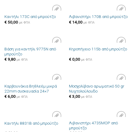
Καντήλι 173C από μπρούτζο
Λιβανιστήρι 170B από μπρούτζο
Πρόσθήκη
Πρόσθήκη
€
50,00
€
14,00
στην λίστα
στην λίστα
με ΦΠΑ
με ΦΠΑ
επιθυμιών
επιθυμιών
Βάση για καντήλι 9775N από
Κηροπήγειο 115b από μπρούτζο
Πρόσθήκη
Πρόσθήκη
μπρούτζο
στην λίστα
στην λίστα
επιθυμιών
επιθυμιών
€
9,80
€
0,00
με ΦΠΑ
με ΦΠΑ
Καρβουνάκια Βηθλεέμ μικρά
Μοσχολίβανο αρωματικό 50 gr
Πρόσθήκη
Πρόσθήκη
22mm συσκευασία 24×7
Νυχτολούλουδο
στην λίστα
στην λίστα
επιθυμιών
επιθυμιών
€
6,00
€
3,00
με ΦΠΑ
με ΦΠΑ
Λιβανιστήρι 4735MOP από
Καντήλι 8831B από μπρούτζο
Πρόσθήκη
Πρόσθήκη
μπρούτζο
στην λίστα
στην λίστα