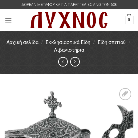
Skip
ΔΩΡΕΑΝ ΜΕΤΑΦΟΡΙΚΑ ΓΙΑ ΠΑΡΑΓΓΕΛΙΕΣ ΑΝΩ ΤΩΝ 60€
to
content
0
Αρχική σελίδα
/
Εκκλησιαστικά Είδη
/
Είδη σπιτιού
/
Λιβανιστήρια
Πρόσθήκη
στην
λίστα
επιθυμιών