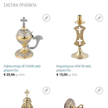
ΣΧΕΤΙΚΑ ΠΡΟΪΟΝΤΑ
Πρόσθήκη
Πρόσθήκη
στην λίστα
στην λίστα
επιθυμιών
επιθυμιών
Λιβανιστήρι 8124GN από
Κηροπήγειο 4041B από
μπρούτζο
μπρούτζο
€
25,96
€
15,00
με ΦΠΑ
με ΦΠΑ
Πρόσθήκη
Πρόσθήκη
στην λίστα
στην λίστα
επιθυμιών
επιθυμιών