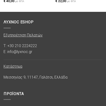
επιθυμιών
επιθυμιών
€
40,00
€
22,00
με ΦΠΑ
με ΦΠΑ
ΛΥΧΝΟC ESHOP
Εξυπηρέτηση Πελατών
T: +30 210 2224222
E: info@lyxnoc.gr
Κατάστημα
Μεσσηνίας 9, 11147, Γαλάτσι, Ελλάδα
ΠΡΟΪΟΝΤΑ