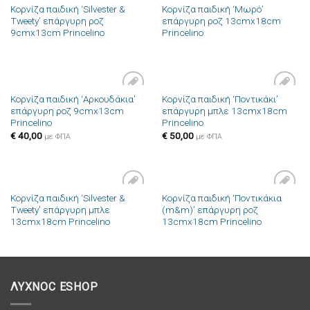
Κορνίζα παιδική ‘Silvester &
Κορνίζα παιδική ‘Μωρό’
Πρόσθήκη
Πρόσθήκη
Tweety’ επάργυρη ροζ
επάργυρη ροζ 13cmx18cm
στην λίστα
στην λίστα
9cmx13cm Princelino
Princelino
επιθυμιών
επιθυμιών
Κορνίζα παιδική ‘Αρκουδάκια’
Κορνίζα παιδική ‘Ποντικάκι’
Πρόσθήκη
Πρόσθήκη
επάργυρη ροζ 9cmx13cm
επάργυρη μπλε 13cmx18cm
στην λίστα
στην λίστα
Princelino
Princelino
επιθυμιών
επιθυμιών
€
40,00
€
50,00
με ΦΠΑ
με ΦΠΑ
Κορνίζα παιδική ‘Silvester &
Κορνίζα παιδική ‘Ποντικάκια
Πρόσθήκη
Πρόσθήκη
Tweety’ επάργυρη μπλε
(m&m)’ επάργυρη ροζ
στην λίστα
στην λίστα
13cmx18cm Princelino
13cmx18cm Princelino
επιθυμιών
επιθυμιών
ΛΥΧΝΟC ESHOP