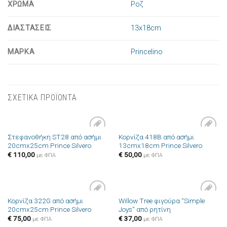
ΧΡΩΜΑ
Ροζ
ΔΙΑΣΤΑΣΕΙΣ
13x18cm
ΜΑΡΚΑ
Princelino
ΣΧΕΤΙΚΑ ΠΡΟΪΟΝΤΑ
Στεφανοθήκη ST28 από ασήμι
Κορνίζα 418B από ασήμι
Πρόσθήκη
Πρόσθήκη
20cmx25cm Prince Silvero
13cmx18cm Prince Silvero
στην λίστα
στην λίστα
επιθυμιών
επιθυμιών
€
110,00
€
50,00
με ΦΠΑ
με ΦΠΑ
Κορνίζα 322G από ασήμι
Willow Tree φιγούρα “Simple
Πρόσθήκη
Πρόσθήκη
20cmx25cm Prince Silvero
Joys” από ρητίνη
στην λίστα
στην λίστα
επιθυμιών
επιθυμιών
€
75,00
€
37,00
με ΦΠΑ
με ΦΠΑ