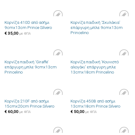
Κορνίζα 410D από ασήμι
Κορνίζα παιδική ‘Σκυλάκια’
Πρόσθήκη
Πρόσθήκη
9cmx13cm Prince Silvero
επάργυρη μπλε 9cmx13cm
στην λίστα
στην λίστα
Princelino
επιθυμιών
επιθυμιών
€
35,00
με ΦΠΑ
Κορνίζα παιδική ‘Giraffe’
Κορνίζα παιδική ‘Κουνιστό
Πρόσθήκη
Πρόσθήκη
επάργυρη μπλε 9cmx13cm
αλογάκι’ επάργυρη μπλε
στην λίστα
στην λίστα
Princelino
13cmx18cm Princelino
επιθυμιών
επιθυμιών
Κορνίζα 210F από ασήμι
Κορνίζα 450B από ασήμι
Πρόσθήκη
Πρόσθήκη
15cmx20cm Prince Silvero
13cmx18cm Prince Silvero
στην λίστα
στην λίστα
επιθυμιών
επιθυμιών
€
60,00
€
50,00
με ΦΠΑ
με ΦΠΑ