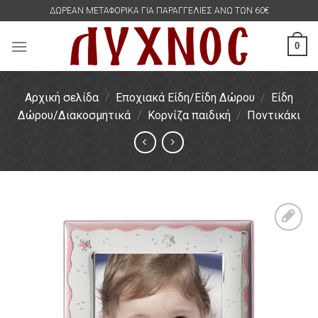
Skip
ΔΩΡΕΑΝ ΜΕΤΑΦΟΡΙΚΑ ΓΙΑ ΠΑΡΑΓΓΕΛΙΕΣ ΑΝΩ ΤΩΝ 60€
to
content
0
Αρχική σελίδα
/
Εποχιακά Είδη/Είδη Δώρου
/
Είδη
Δώρου/Διακοσμητικά
/
Κορνίζα παιδική
/
Ποντικάκι
Πρόσθήκη
στην
λίστα
επιθυμιών