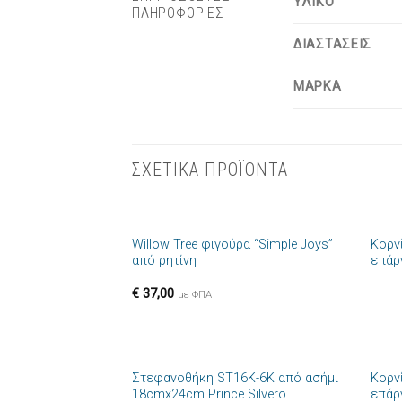
ΥΛΙΚΟ
ΠΛΗΡΟΦΟΡΙΕΣ
ΔΙΑΣΤΑΣΕΙΣ
ΜΑΡΚΑ
ΣΧΕΤΙΚΑ ΠΡΟΪΟΝΤΑ
+
+
Willow Tree φιγούρα “Simple Joys”
Κορνί
Πρόσθήκη
από ρητίνη
επάρ
στην λίστα
επιθυμιών
€
37,00
με ΦΠΑ
+
+
Στεφανοθήκη ST16K-6K από ασήμι
Κορνί
Πρόσθήκη
18cmx24cm Prince Silvero
επάρ
στην λίστα