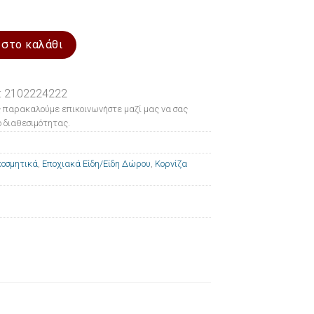
24cm Prince Silvero ποσότητα
 στο καλάθι
: 2102224222
 παρακαλούμε επικοινωνήστε μαζί μας να σας
 διαθεσιμότητας.
κοσμητικά
,
Εποχιακά Είδη/Είδη Δώρου
,
Κορνίζα