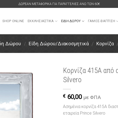
ΔΩΡΕΑΝ ΜΕΤΑΦΟΡΙΚΑ ΓΙΑ ΠΑΡΑΓΓΕΛΙΕΣ ΑΝΩ ΤΩΝ 60€
SHOP ONLINE
ΕΚΚΛΗΣΙΑΣΤΙΚΑ
ΕΙΔΗ ΔΩΡΟΥ
ΓΑΜΟΣ-ΒΑΠΤΙΣΗ
ίδη Δώρου
/
Είδη Δώρου/Διακοσμητικά
/
Κορνίζα
Κορνίζα 415A από 
Silvero
Πρόσθήκη
στην
λίστα
€
60,00
επιθυμιών
με ΦΠΑ
Ασημένια κορνίζα 415A δια
εταιρεία Prince Silvero