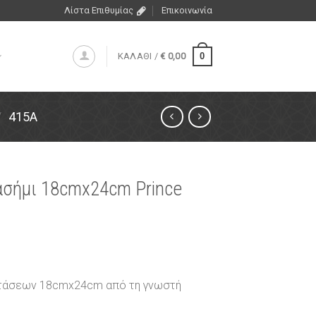
Λίστα Επιθυμίας
Επικοινωνία
0
ΚΑΛΑΘΙ /
€
0,00
/
415A
ασήμι 18cmx24cm Prince
στάσεων 18cmx24cm από τη γνωστή