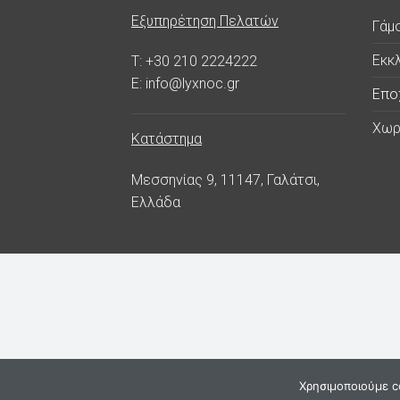
Εξυπηρέτηση Πελατών
Γάμ
Εκκλ
T: +30 210 2224222
E: info@lyxnoc.gr
Επο
Χωρ
Κατάστημα
Μεσσηνίας 9, 11147, Γαλάτσι,
Ελλάδα
Χρησιμοποιούμε co