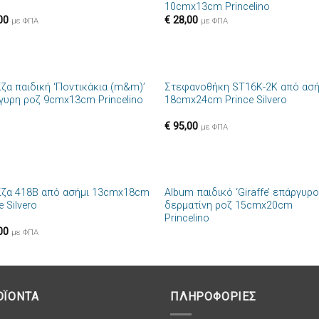
10cmx13cm Princelino
επιθυμιών
επιθυμ
00
€
28,00
με ΦΠΑ
με ΦΠΑ
+
ίζα παιδική ‘Ποντικάκια (m&m)’
Στεφανοθήκη ST16K-2K από ασή
Πρόσθήκη
Πρόσθ
γυρη ροζ 9cmx13cm Princelino
18cmx24cm Prince Silvero
στην λίστα
στην λί
επιθυμιών
επιθυμ
€
95,00
με ΦΠΑ
+
ίζα 418B από ασήμι 13cmx18cm
Album παιδικό ‘Giraffe’ επάργυρο
Πρόσθήκη
Πρόσθ
e Silvero
δερματίνη ροζ 15cmx20cm
στην λίστα
στην λί
Princelino
επιθυμιών
επιθυμ
00
με ΦΠΑ
ΟΪΟΝΤΑ
ΠΛΗΡΟΦΟΡΙΕΣ