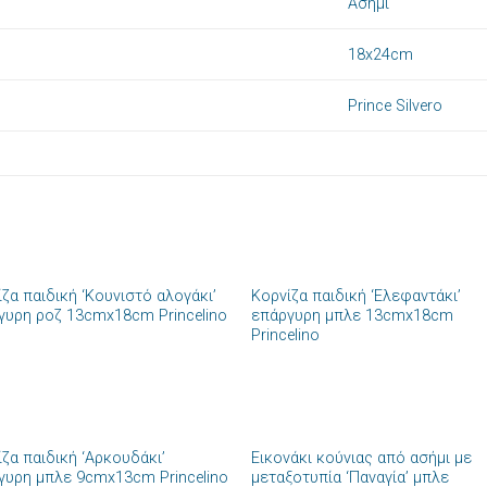
Ασήμι
18x24cm
Prince Silvero
+
ζα παιδική ‘Κουνιστό αλογάκι’
Κορνίζα παιδική ‘Ελεφαντάκι’
Πρόσθήκη
Πρόσθ
γυρη ροζ 13cmx18cm Princelino
επάργυρη μπλε 13cmx18cm
στην λίστα
στην λί
Princelino
επιθυμιών
επιθυμ
+
ζα παιδική ‘Αρκουδάκι’
Εικονάκι κούνιας από ασήμι με
Πρόσθήκη
Πρόσθ
γυρη μπλε 9cmx13cm Princelino
μεταξοτυπία ‘Παναγία’ μπλε
στην λίστα
στην λί