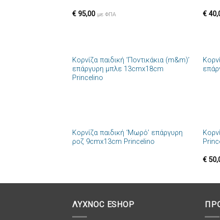
επιθυμιών
€
95,00
€
40,
με ΦΠΑ
+
+
Κορνίζα παιδική ‘Ποντικάκια (m&m)’
Κορν
Πρόσθήκη
επάργυρη μπλε 13cmx18cm
επάρ
στην λίστα
Princelino
επιθυμιών
+
+
Κορνίζα παιδική ‘Μωρό’ επάργυρη
Κορν
Πρόσθήκη
ροζ 9cmx13cm Princelino
Princ
στην λίστα
επιθυμιών
€
50,
ΛΥΧΝΟC ESHOP
ΠΡ