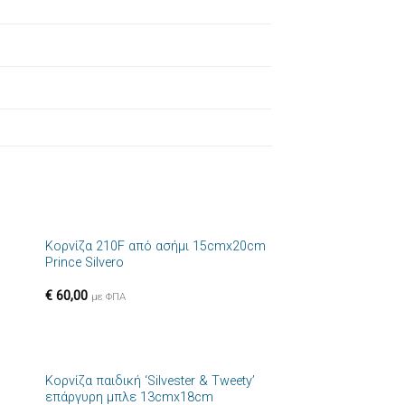
+
Κορνίζα 210F από ασήμι 15cmx20cm
ήκη
Πρόσθήκη
Prince Silvero
στα
στην λίστα
ιών
επιθυμιών
€
60,00
με ΦΠΑ
+
Κορνίζα παιδική ‘Silvester & Tweety’
ήκη
Πρόσθήκη
επάργυρη μπλε 13cmx18cm
στα
στην λίστα