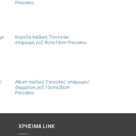
Princelino
ιών
επιθυμιών
+
μι
Κορνίζα παιδική ‘Ποντικάκι’
ήκη
Πρόσθήκη
επάργυρη ροζ 9cmx13cm Princelino
στα
στην λίστα
ιών
επιθυμιών
+
/
Album παιδικό ‘Γατούλες’ επάργυρο/
ήκη
Πρόσθήκη
δερματίνη ροζ 15cmx20cm
στα
στην λίστα
Princelino
ιών
επιθυμιών
ΧΡΗΣΙΜΑ LINK