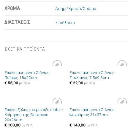
ΧΡΩΜΑ
Ασημί/Χρυσό/Χρώμα
ΔΙΑΣΤΑΣΕΙΣ
7.5×9.5cm
ΣΧΕΤΙΚΑ ΠΡΟΪΟΝΤΑ
Εικόνα ασημένια Ο Άγιος
Εικόνα ασημένια Ο Άγιος
Πρόσθήκη
Πρόσθήκη
Παΐσιος 18x22cm
Στυλιανός 7.5×9.5cm
στην λίστα
στην λίστα
επιθυμιών
επιθυμιών
€
55,00
€
22,00
με ΦΠΑ
με ΦΠΑ
Εικόνα ξύλινη σε μεταξοτυπία Η
Εικόνα ασημένια Ο Άγιος
Πρόσθήκη
Πρόσθήκη
Κοίμησης της Θεοτόκου
Φανούριος 31x37cm
στην λίστα
στην λίστα
20x26cm
επιθυμιών
επιθυμιών
€
100,00
€
140,00
με ΦΠΑ
με ΦΠΑ