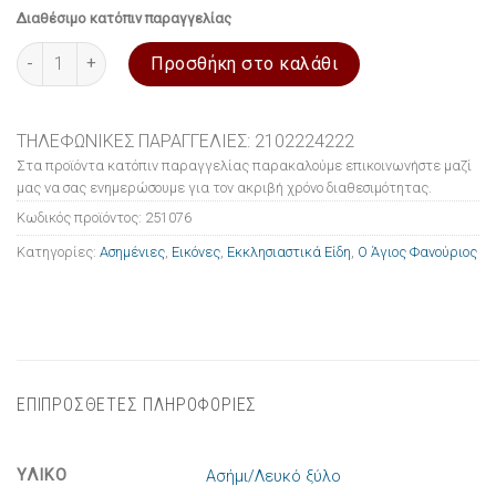
Διαθέσιμο κατόπιν παραγγελίας
Εικόνα ασημένια Ο Άγιος Φανούριος 7.5x9.5cm ποσότητα
Προσθήκη στο καλάθι
ΤΗΛΕΦΩΝΙΚΕΣ ΠΑΡΑΓΓΕΛΙΕΣ: 2102224222
Στα προϊόντα κατόπιν παραγγελίας παρακαλούμε επικοινωνήστε μαζί
μας να σας ενημερώσουμε για τον ακριβή χρόνο διαθεσιμότητας.
Κωδικός προϊόντος:
251076
Κατηγορίες:
Ασημένιες
,
Εικόνες
,
Εκκλησιαστικά Είδη
,
Ο Άγιος Φανούριος
ΕΠΙΠΡΟΣΘΕΤΕΣ ΠΛΗΡΟΦΟΡΙΕΣ
ΥΛΙΚΟ
Ασήμι/Λευκό ξύλο