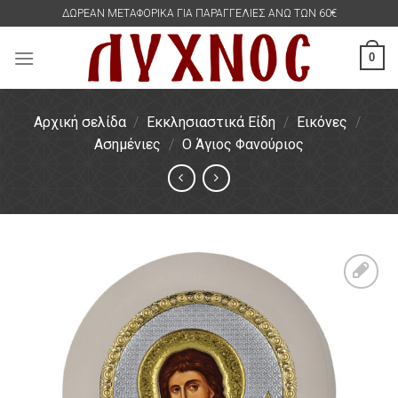
Skip
ΔΩΡΕΑΝ ΜΕΤΑΦΟΡΙΚΑ ΓΙΑ ΠΑΡΑΓΓΕΛΙΕΣ ΑΝΩ ΤΩΝ 60€
to
content
0
Αρχική σελίδα
/
Εκκλησιαστικά Είδη
/
Εικόνες
/
Ασημένιες
/
Ο Άγιος Φανούριος
Πρόσθήκη
στην
λίστα
επιθυμιών