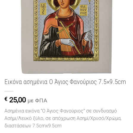
Εικόνα ασημένια Ο Άγιος Φανούριος 7.5×9.5cm
€
25,00
με ΦΠΑ
Ασημένια εικόνα “Ο Άγιος Φανούριος” σε συνδυασμό
Ασήμι/Λευκό ξύλο, σε απόχρωση Ασημί/Χρυσό/Χρώμα,
διαστάσεων 7.5cmx9.5cm